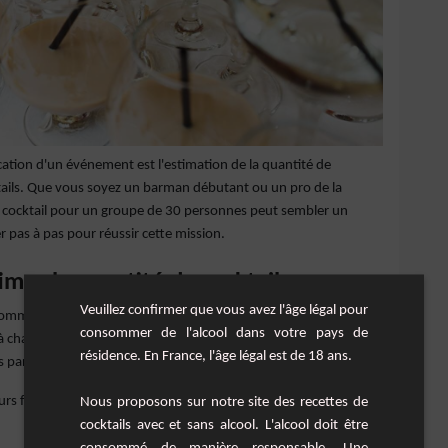
fication d'un événement est l'estimation de la quantité de
cktails. Que vous soyez un barman débutant ou un pro de la
e cocktail pour un groupe de 30 personnes peut sembler un
r pas à pas pour réussir cette mission.
imer la quantité de cocktails
Veuillez confirmer que vous avez l'âge légal pour
omme généralement deux cocktails lors de la première heure
consommer de l'alcool dans votre pays de
chaque heure suivante. Cela signifie que si votre fête dure 3
résidence. En France, l'âge légal est de 18 ans.
ls par personne.
s facteurs peuvent affecter cette estimation et il est
Nous proposons sur notre site des recettes de
cocktails avec et sans alcool. L'alcool doit être