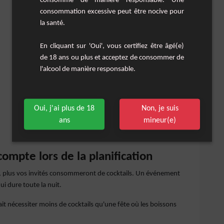
consommé de manière responsable. Une
consommation excessive peut être nocive pour
la santé.
En cliquant sur 'Oui', vous certifiez être âgé(e)
de 18 ans ou plus et acceptez de consommer de
l'alcool de manière responsable.
Oui, j'ai plus de 18
Non, je suis
ans
mineur(e)
ompte lors de la planification
, plus vos invités consommeront de cocktails. Un événement
i dure toute la nuit.
it nécessiter moins de cocktails qu'une fête où les boissons