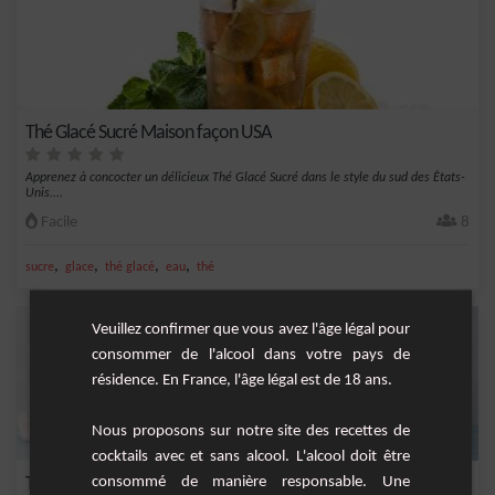
Thé Glacé Sucré Maison façon USA
Apprenez à concocter un délicieux Thé Glacé Sucré dans le style du sud des États-
Unis....
Facile
8
,
,
,
,
sucre
glace
thé glacé
eau
thé
Veuillez confirmer que vous avez l'âge légal pour
consommer de l'alcool dans votre pays de
résidence. En France, l'âge légal est de 18 ans.
Nous proposons sur notre site des recettes de
cocktails avec et sans alcool. L'alcool doit être
consommé de manière responsable. Une
Thé Glacé au Gin Pétillant