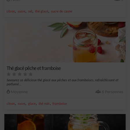
,
,
,
,
citron
sucre
sel
thé glacé
sucre de canne
Thé glacé pêche et framboise
Savourez ce délicieux thé glacé aux pêches et aux framboises, rafraîchissant et
parfumé...
Moyenne
6 Personnes
,
,
,
,
citron
sucre
glace
thé noir
framboise