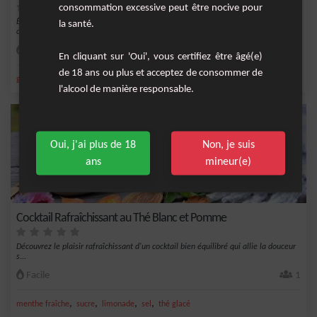
consommation excessive peut être nocive pour
Égayez vos soirées d'été avec notre recette de Thé Glacé au Gin Pétillant. Cette
la santé.
combin...
Facile
6
En cliquant sur 'Oui', vous certifiez être âgé(e)
de 18 ans ou plus et acceptez de consommer de
,
,
,
,
gin
glace
jus de pamplemousse
pamplemousse
rhum
l'alcool de manière responsable.
Oui, j'ai plus de 18
Non, je suis
ans
mineur(e)
Cocktail Rafraîchissant au Thé Blanc et Pomme
Découvrez le plaisir rafraîchissant d'un cocktail bien équilibré qui allie la douceur
s...
Facile
1
,
,
,
,
menthe fraîche
sucre
limonade
sel
thé glacé