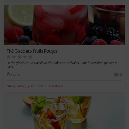
Thé Glacé aux Fruits Rouges
Le thé glacé est un classique des boissons estivales. Pour le revisiter, pensez à
l'ass...
Facile
2
,
,
,
,
citron
sucre
glace
fraise
framboise