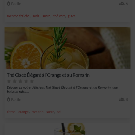
Facile
6
,
,
,
,
menthe fraîche
soda
sucre
thé vert
glace
Thé Glacé Élégant à l'Orange et au Romarin
Découvrez notre délicieux Thé Glacé Élégant à l'Orange et au Romarin, une
boisson rafra...
Facile
8
,
,
,
,
citron
orange
romarin
sucre
sel