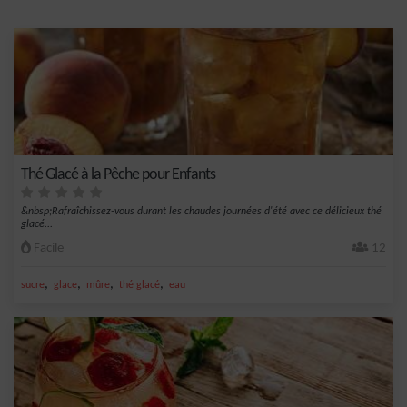
Thé Glacé à la Pêche pour Enfants
&nbsp;Rafraîchissez-vous durant les chaudes journées d'été avec ce délicieux thé
glacé...
Facile
12
,
,
,
,
sucre
glace
mûre
thé glacé
eau