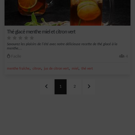
Thé glacé menthe miel et citron vert
Savourez les plaisirs de l'été avec notre délicieuse recette de thé glacé à la
menthe,...
Facile
4
,
,
,
,
menthe fraîche
citron
jus de citron vert
miel
thé vert
1
2