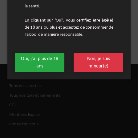
la santé.
En cliquant sur 'Oui', vous certifiez être âgé(e)
de 18 ans ou plus et acceptez de consommer de
l'alcool de manière responsable.
Oui, j'ai plus de 18
Non, je suis
ans
mineur(e)
Tous nos cocktails
Tous nos tags et ingrédients
CGU
Mentions légales
Contactez-nous