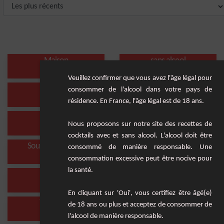
Maison
sans alcool
(20 Cocktails)
(213 Cocktails)
Veuillez confirmer que vous avez l'âge légal pour
Mai Tai
Keto
consommer de l'alcool dans votre pays de
(4 Cocktails)
(12 Cocktails)
résidence. En France, l'âge légal est de 18 ans.
Get 31
Ricard
Nous proposons sur notre site des recettes de
(1 Cocktail)
(3 Cocktails)
cocktails avec et sans alcool. L'alcool doit être
Southern comfort
Granité
consommé de manière responsable. Une
(1 Cocktail)
(7 Cocktails)
consommation excessive peut être nocive pour
la santé.
Enfant
Santé
(93 Cocktails)
(57 Cocktails)
En cliquant sur 'Oui', vous certifiez être âgé(e)
Thé chaud
Détox
de 18 ans ou plus et acceptez de consommer de
(7 Cocktails)
(11 Cocktails)
l'alcool de manière responsable.