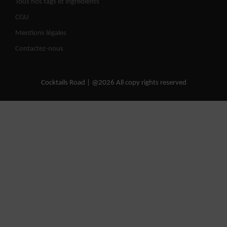
Tous nos tags et ingrédients
CGU
Mentions légales
Contactez-nous
Cocktails Road | @2026 All copy rights reserved