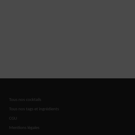
Tous nos cocktails
Tous nos tags et ingrédients
CGU
Mentions légales