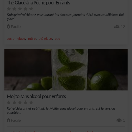
Thé Glacé à la Pêche pour Enfants
&nbsp;Rafraîchissez-vous durant les chaudes journées d'été avec ce délicieux thé
glacé...
Facile
12
,
,
,
,
sucre
glace
mûre
thé glacé
eau
Mojito sans alcool pour enfants
Rafraîchissant et pétillant, le Mojito sans alcool pour enfants est la version
adaptée...
Facile
1