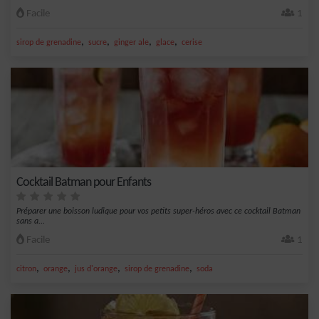
Facile
1
,
,
,
,
sirop de grenadine
sucre
ginger ale
glace
cerise
Cocktail Batman pour Enfants
Préparer une boisson ludique pour vos petits super-héros avec ce cocktail Batman
sans a...
Facile
1
,
,
,
,
citron
orange
jus d'orange
sirop de grenadine
soda