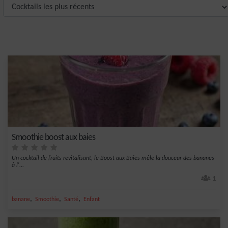
Smoothie boost aux baies
Un cocktail de fruits revitalisant, le Boost aux Baies mêle la douceur des bananes
à l'...
1
,
,
,
banane
Smoothie
Santé
Enfant