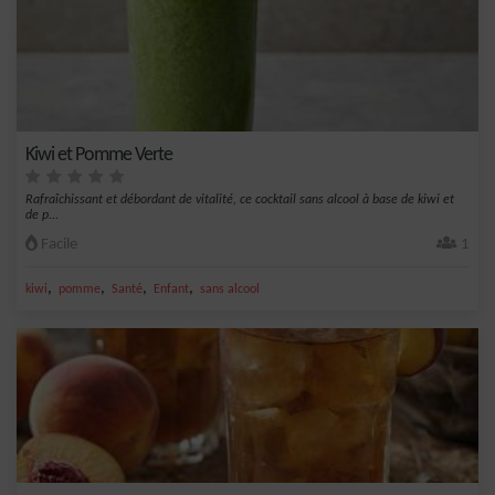
Kiwi et Pomme Verte
Rafraîchissant et débordant de vitalité, ce cocktail sans alcool à base de kiwi et
de p...
Facile
1
,
,
,
,
kiwi
pomme
Santé
Enfant
sans alcool