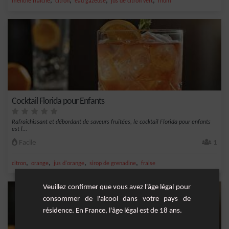
,
,
,
,
menthe fraîche
citron
eau gazeuse
jus de citron vert
rhum
Cocktail Florida pour Enfants
Rafraîchissant et débordant de saveurs fruitées, le cocktail Florida pour enfants
est l...
Facile
1
,
,
,
,
citron
orange
jus d'orange
sirop de grenadine
fraise
Veuillez confirmer que vous avez l'âge légal pour
consommer de l'alcool dans votre pays de
résidence. En France, l'âge légal est de 18 ans.