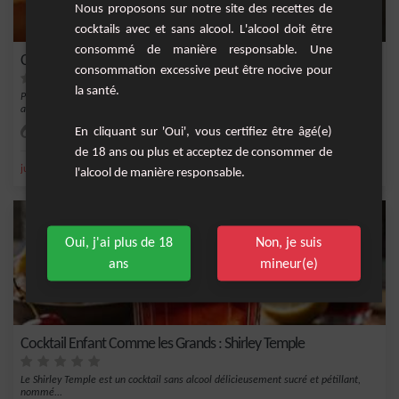
Nous proposons sur notre site des recettes de
cocktails avec et sans alcool. L'alcool doit être
consommé de manière responsable. Une
Cocktail Enfant Orange Simple et Rapide
consommation excessive peut être nocive pour
la santé.
Parfait pour les fêtes d'enfants ou les après-midis ensoleillés, ce cocktail sans
alcoo...
En cliquant sur 'Oui', vous certifiez être âgé(e)
Facile
1
de 18 ans ou plus et acceptez de consommer de
,
,
,
,
jus d'ananas
ananas
orange
jus d'orange
sirop de grenadine
l'alcool de manière responsable.
Oui, j'ai plus de 18
Non, je suis
ans
mineur(e)
Cocktail Enfant Comme les Grands : Shirley Temple
Le Shirley Temple est un cocktail sans alcool délicieusement sucré et pétillant,
nommé...