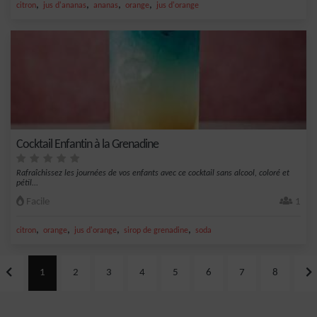
,
,
,
,
citron
jus d'ananas
ananas
orange
jus d'orange
Cocktail Enfantin à la Grenadine
Rafraîchissez les journées de vos enfants avec ce cocktail sans alcool, coloré et
pétil...
Facile
1
,
,
,
,
citron
orange
jus d'orange
sirop de grenadine
soda
1
2
3
4
5
6
7
8