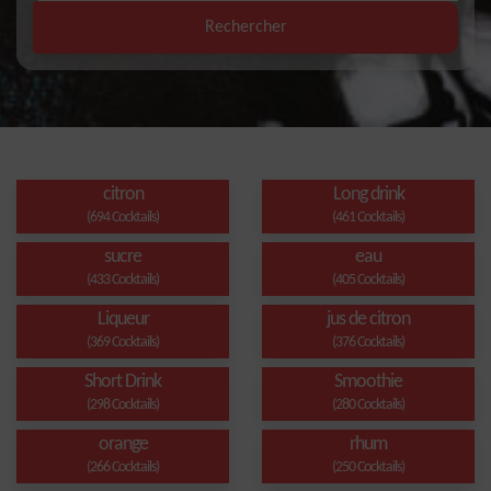
Rechercher
citron
Long drink
(694 Cocktails)
(461 Cocktails)
sucre
eau
(433 Cocktails)
(405 Cocktails)
Liqueur
jus de citron
(369 Cocktails)
(376 Cocktails)
Short Drink
Smoothie
(298 Cocktails)
(280 Cocktails)
orange
rhum
(266 Cocktails)
(250 Cocktails)