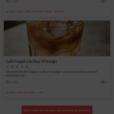
Facile
1
,
,
,
,
orange
cola
café
chocolat chaud
chantilly
Café Frappé à la Fleur d'Oranger
Découvrez le café frappé à la fleur d'oranger, une boisson délicieusement
aromatique qu...
Facile
1
,
,
orange
fleur d'oranger
café
Voir toutes les recettes de cocktails et boissons