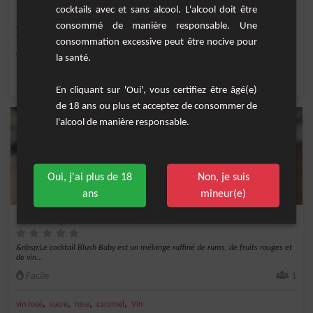
cocktails avec et sans alcool. L'alcool doit être
consommé de manière responsable. Une
Découvrez le charme rustique du sirop de demerara fait maison, un
incontournable pour l...
consommation excessive peut être nocive pour
Facile
la santé.
,
,
,
sucre
eau
caramel
Maison
En cliquant sur 'Oui', vous certifiez être âgé(e)
de 18 ans ou plus et acceptez de consommer de
l'alcool de manière responsable.
Oui, j'ai plus de 18
Non, je suis
ans
mineur(e)
Blush Baby Cocktail
&nbsp;Le cocktail Blush Baby est un mélange raffiné de rums, de fruits rouges et
de vin...
Facile
1
,
,
,
,
vin rosé
sucre
rose
caramel
Vin