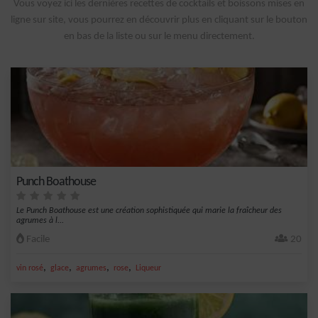
Vous voyez ici les dernières recettes de cocktails et boissons mises en
ligne sur site, vous pourrez en découvrir plus en cliquant sur le bouton
en bas de la liste ou sur le menu directement.
Punch Boathouse
Le Punch Boathouse est une création sophistiquée qui marie la fraîcheur des
agrumes à l...
Facile
20
,
,
,
,
vin rosé
glace
agrumes
rose
Liqueur