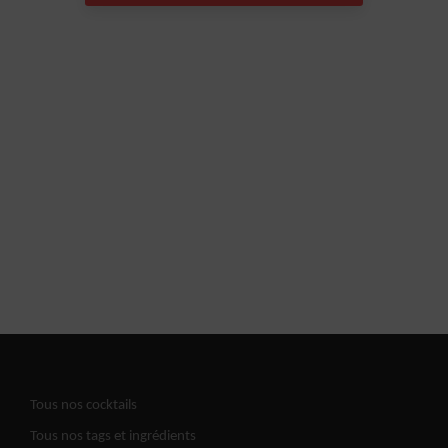
Tous nos cocktails
Tous nos tags et ingrédients