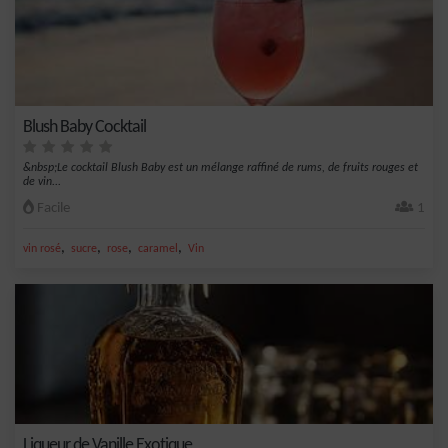
Blush Baby Cocktail
&nbsp;Le cocktail Blush Baby est un mélange raffiné de rums, de fruits rouges et
de vin...
Facile
1
,
,
,
,
vin rosé
sucre
rose
caramel
Vin
Liqueur de Vanille Exotique