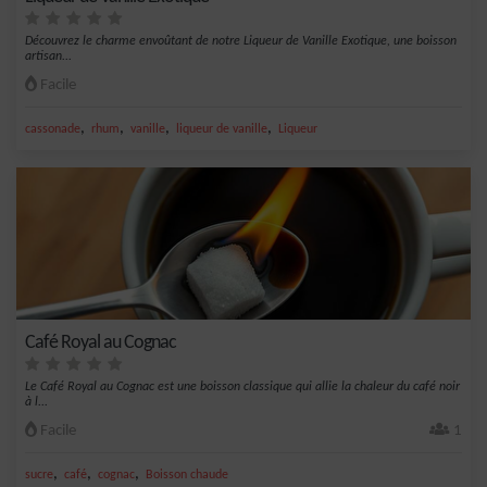
Découvrez le charme envoûtant de notre Liqueur de Vanille Exotique, une boisson
artisan...
Facile
,
,
,
,
cassonade
rhum
vanille
liqueur de vanille
Liqueur
Café Royal au Cognac
Le Café Royal au Cognac est une boisson classique qui allie la chaleur du café noir
à l...
Facile
1
,
,
,
sucre
café
cognac
Boisson chaude