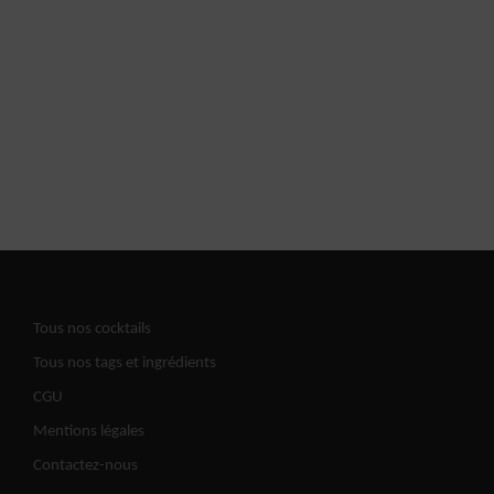
Tous nos cocktails
Tous nos tags et ingrédients
CGU
Mentions légales
Contactez-nous