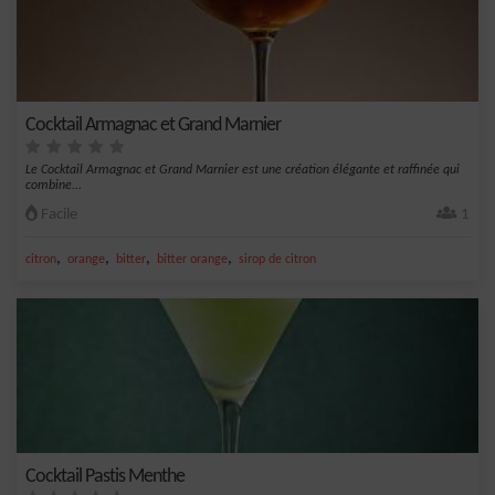
Cocktail Armagnac et Grand Marnier
Le Cocktail Armagnac et Grand Marnier est une création élégante et raffinée qui
combine...
Facile
1
,
,
,
,
citron
orange
bitter
bitter orange
sirop de citron
Cocktail Pastis Menthe