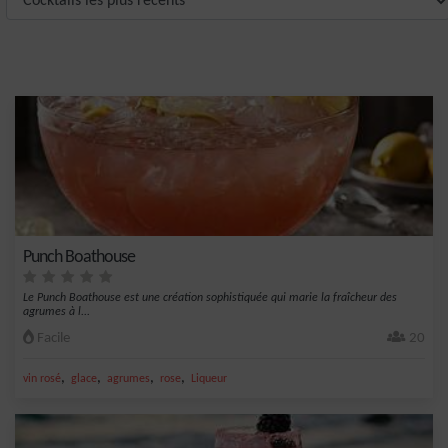
Punch Boathouse
Le Punch Boathouse est une création sophistiquée qui marie la fraîcheur des
agrumes à l...
Facile
20
,
,
,
,
vin rosé
glace
agrumes
rose
Liqueur