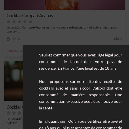
Cocktail Campari-Ananas
Le cocktail Campari-Ananas est un mélange rafraîchissant et coloré, idéal pour
une soir...
Facile
1
,
,
ananas
orange
campari
Veuillez confirmer que vous avez l'âge légal pour
consommer de l'alcool dans votre pays de
résidence. En France, l'âge légal est de 18 ans.
Nous proposons sur notre site des recettes de
cocktails avec et sans alcool. L'alcool doit être
consommé de manière responsable. Une
consommation excessive peut être nocive pour
Cocktail Côte d'Émeraude
la santé.
Le Cocktail Côte d'Émeraude est une boisson raffinée et vibrante qui combine la
En cliquant sur 'Oui', vous certifiez être âgé(e)
puissan...
de 18 ans ou plus et acceptez de consommer de