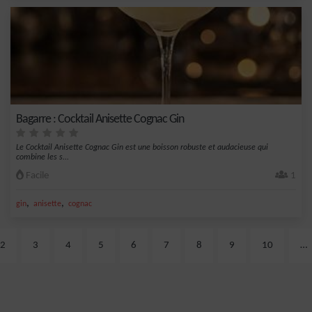
Bagarre : Cocktail Anisette Cognac Gin
Le Cocktail Anisette Cognac Gin est une boisson robuste et audacieuse qui
combine les s...
Facile
1
,
,
gin
anisette
cognac
2
3
4
5
6
7
8
9
10
…