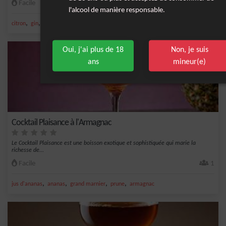
Facile
1
l'alcool de manière responsable.
,
,
,
citron
gin
jus de citron
armagnac
Oui, j'ai plus de 18
Non, je suis
ans
mineur(e)
Cocktail Plaisance à l'Armagnac
Le Cocktail Plaisance est une boisson exotique et sophistiquée qui marie la
richesse de...
Facile
1
,
,
,
,
jus d'ananas
ananas
grand marnier
prune
armagnac