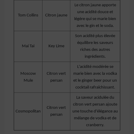
Le citron jaune apporte
une acidité douce et
Tom Collins
Citron jaune
légère qui se marie bien
avec le gin et le soda.
Son acidité plus élevée
équilibre les saveurs
Mai Tai
Key Lime
riches des autres
ingrédients.
L'acidité modérée se
Moscow
Citron vert
marie bien avec la vodka
Mule
persan
et le ginger beer pour un
cocktail rafraîchissant.
La saveur acidulée du
citron vert persan ajoute
Citron vert
Cosmopolitan
une touche d'élégance au
persan
mélange de vodka et de
cranberry.