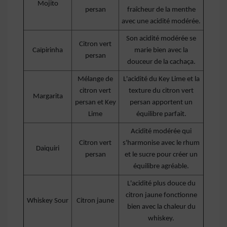
Mojito
persan
fraîcheur de la menthe
avec une acidité modérée.
Son acidité modérée se
Citron vert
Caïpirinha
marie bien avec la
persan
douceur de la cachaça.
Mélange de
L'acidité du Key Lime et la
citron vert
texture du citron vert
Margarita
persan et Key
persan apportent un
Lime
équilibre parfait.
Acidité modérée qui
Citron vert
s'harmonise avec le rhum
Daiquiri
persan
et le sucre pour créer un
équilibre agréable.
L'acidité plus douce du
citron jaune fonctionne
Whiskey Sour
Citron jaune
bien avec la chaleur du
whiskey.