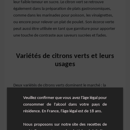
leur faible teneur en sucre. Le citron vert se retrouve
également dans la préparation de plats gastronomiques,
comme dans les marinades pour poisson, les vinaigrettes,
ou encore pour relever un plat de poulet. Son écorce verte
peut aussi être utilisée en tant que garniture pour apporter
une touche de contraste aux saveurs sucrées et fades.
Variétés de citrons verts et leurs
usages
Deux variétés de citrons verts dominent le marché : la
variété "à petits fruits" originaire du Mexique, et la variété
Veuillez confirmer que vous avez l'âge légal pour
"à gros fruits" venant de Tahiti ou de Perse. Le citron vert
consommer de l'alcool dans votre pays de
persan, en particulier, est la variété la plus utilisée dans les
résidence. En France, l'âge légal est de 18 ans.
cocktails contemporains en raison de sa taille, de sa peau
épaisse et de sa teneur en jus.
Nous proposons sur notre site des recettes de