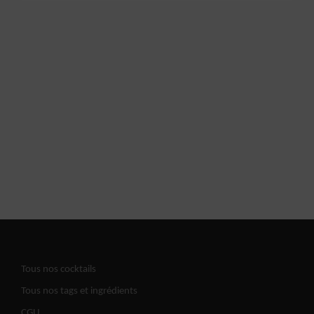
Tous nos cocktails
Tous nos tags et ingrédients
CGU