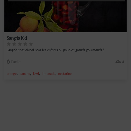
Sangria Kid
Sangria sans alcool pour les enfants ou pour les grands gourmands !
Facile
4
,
,
,
,
orange
banane
kiwi
limonade
nectarine