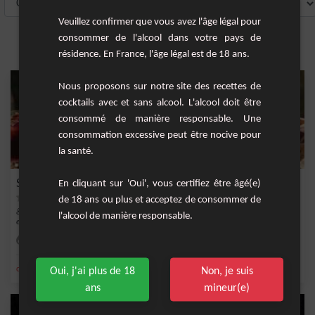
Veuillez confirmer que vous avez l'âge légal pour
consommer de l'alcool dans votre pays de
résidence. En France, l'âge légal est de 18 ans.
Nous proposons sur notre site des recettes de
cocktails avec et sans alcool. L'alcool doit être
consommé de manière responsable. Une
consommation excessive peut être nocive pour
la santé.
Sangria sans alcool pour enfants
En cliquant sur 'Oui', vous certifiez être âgé(e)
de 18 ans ou plus et acceptez de consommer de
&nbsp;Voici une recette rafraîchissante de sangria sans alcool parfaite pour les
l'alcool de manière responsable.
enfant...
Facile
10
,
,
,
,
citron
orange
sirop de grenadine
soda
banane
Oui, j'ai plus de 18
Non, je suis
ans
mineur(e)