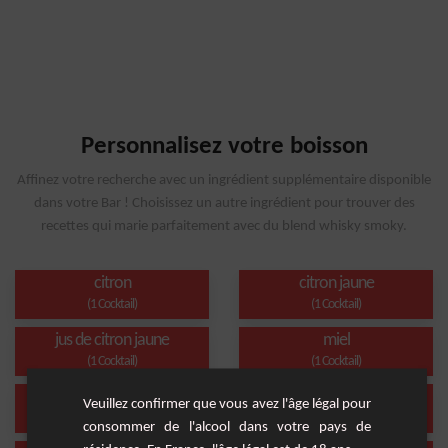
Personnalisez votre boisson
Affinez votre recherche avec un ingrédient supplémentaire disponible
dans votre Bar ! Choisissez un autre ingrédient pour trouver des
recettes qui marie parfaitement avec du blend whisky smoky.
citron
citron jaune
(1 Cocktail)
(1 Cocktail)
jus de citron jaune
miel
(1 Cocktail)
(1 Cocktail)
bitter
thé noir
Veuillez confirmer que vous avez l'âge légal pour
(1 Cocktail)
(1 Cocktail)
consommer de l'alcool dans votre pays de