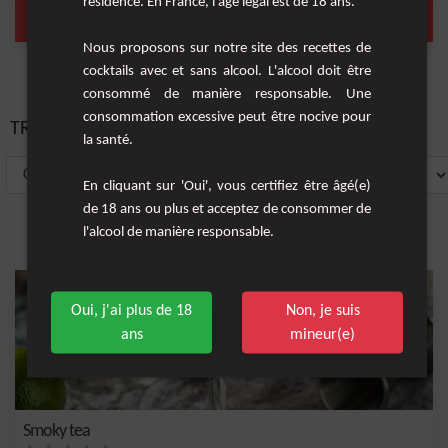
résidence. En France, l'âge légal est de 18 ans.
whisky
jus de citron
(1 Cocktail)
(1 Cocktail)
Nous proposons sur notre site des recettes de
cocktails avec et sans alcool. L'alcool doit être
consommé de manière responsable. Une
consommation excessive peut être nocive pour
TRIER PAR:
la santé.
En cliquant sur 'Oui', vous certifiez être âgé(e)
de 18 ans ou plus et acceptez de consommer de
l'alcool de manière responsable.
Oui, j'ai plus de 18
Non, je suis
ans
mineur(e)
Smoky tea