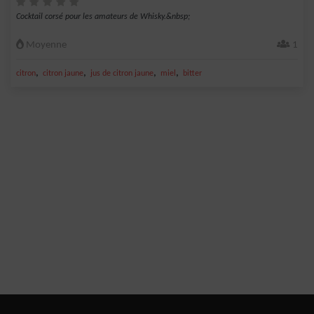
Cocktail corsé pour les amateurs de Whisky.&nbsp;
Moyenne
1
,
,
,
,
citron
citron jaune
jus de citron jaune
miel
bitter