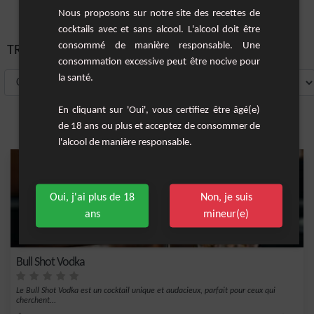
Nous proposons sur notre site des recettes de
cocktails avec et sans alcool. L'alcool doit être
consommé de manière responsable. Une
TRIER PAR:
consommation excessive peut être nocive pour
la santé.
En cliquant sur 'Oui', vous certifiez être âgé(e)
de 18 ans ou plus et acceptez de consommer de
l'alcool de manière responsable.
Oui, j'ai plus de 18
Non, je suis
ans
mineur(e)
Bull Shot Vodka
Le Bull Shot Vodka est un cocktail unique et audacieux, parfait pour ceux qui
cherchent...