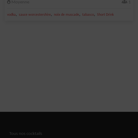
Moyenne
1
,
,
,
,
vodka
sauce worcestershire
noix de muscade
tabasco
Short Drink
Tous nos cocktails