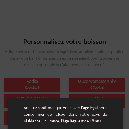
Personnalisez votre boisson
Affinez votre recherche avec un ingrédient supplémentaire disponible
dans votre Bar ! Choisissez un autre ingrédient pour trouver des
recettes qui marie parfaitement avec du boeuf.
vodka
sauce worcestershire
(1 Cocktail)
(1 Cocktail)
noix de muscade
tabasco
(1 Cocktail)
(1 Cocktail)
Veuillez confirmer que vous avez l'âge légal pour
Short Drink
consommer de l'alcool dans votre pays de
(1 Cocktail)
résidence. En France, l'âge légal est de 18 ans.