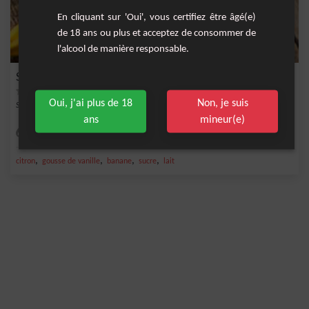
En cliquant sur 'Oui', vous certifiez être âgé(e)
de 18 ans ou plus et acceptez de consommer de
l'alcool de manière responsable.
Smoothie Banane Cacao Vanille
Oui, j'ai plus de 18
Non, je suis
Smoothie gourmand à base de banane, cacao et vanille.
ans
mineur(e)
Facile
2
,
,
,
,
citron
gousse de vanille
banane
sucre
lait