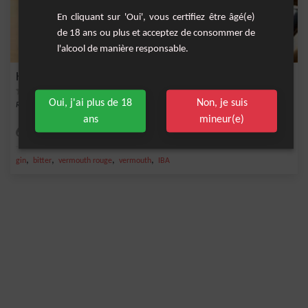
En cliquant sur 'Oui', vous certifiez être âgé(e)
de 18 ans ou plus et acceptez de consommer de
l'alcool de manière responsable.
Hanky ​​Panky
Oui, j'ai plus de 18
Non, je suis
Recette signé IBA à base de Gin, vermouth et Fernet-Branca
ans
mineur(e)
Facile
1
,
,
,
,
gin
bitter
vermouth rouge
vermouth
IBA