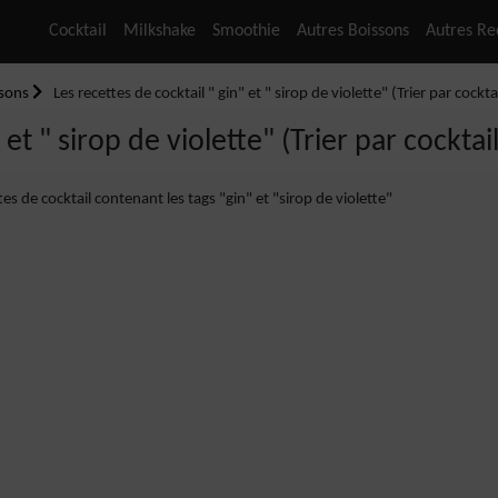
Cocktail
Milkshake
Smoothie
Autres Boissons
Autres Re
ssons
Les recettes de cocktail " gin" et " sirop de violette" (Trier par cockta
 et " sirop de violette" (Trier par cocktai
tes de cocktail contenant les tags "gin" et "sirop de violette"