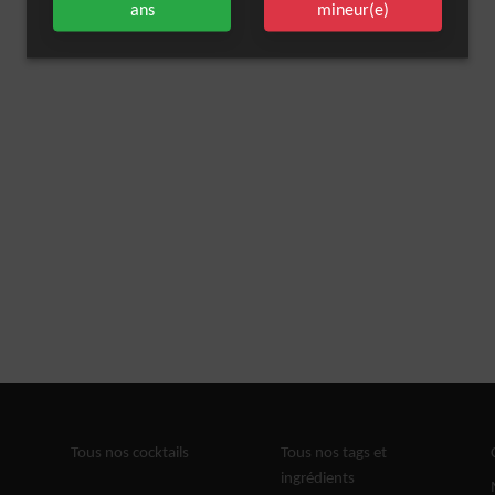
ans
mineur(e)
Tous nos cocktails
Tous nos tags et
ingrédients