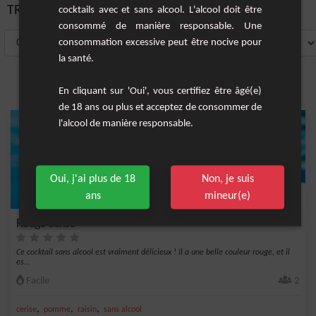
TRIER PAR:
cocktails avec et sans alcool. L'alcool doit être
consommé de manière responsable. Une
consommation excessive peut être nocive pour
la santé.
En cliquant sur 'Oui', vous certifiez être âgé(e)
de 18 ans ou plus et acceptez de consommer de
l'alcool de manière responsable.
Oui, j'ai plus de 18
Non, je suis
ans
mineur(e)
Rouge Cerise
Ce cocktail sans alcool est vraiment délicieux ! Il a une belle couleur rouge, et il
es...
Facile
2
,
,
,
cerise
pomme
raisin
sans alcool