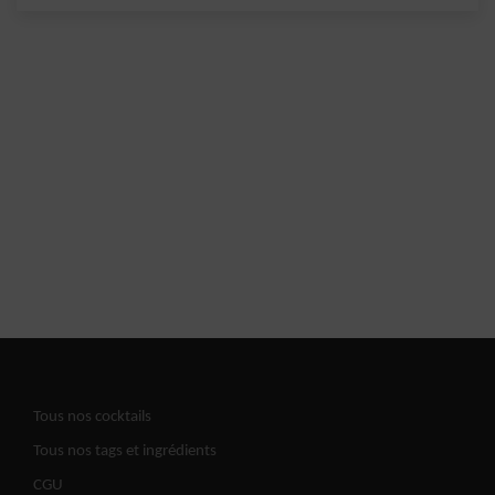
Tous nos cocktails
Tous nos tags et ingrédients
CGU