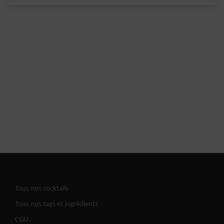
Tous nos cocktails
Tous nos tags et ingrédients
CGU