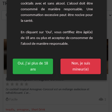
TRIER PAR:
cocktails avec et sans alcool. L'alcool doit être
consommé de manière responsable. Une
consommation excessive peut être nocive pour
la santé.
En cliquant sur 'Oui', vous certifiez être âgé(e)
de 18 ans ou plus et acceptez de consommer de
l'alcool de manière responsable.
Oui, j'ai plus de 18
Non, je suis
ans
mineur(e)
Cocktail Tropical Armagnac-Corossol
Ce cocktail tropical Armagnac-Corossol est un mélange audacieux et
rafraîchissant. L'ar...
Facile
1
,
,
tequila
armagnac
Short Drink