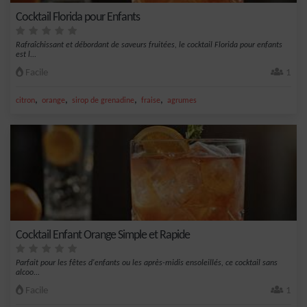
Cocktail Florida pour Enfants
Rafraîchissant et débordant de saveurs fruitées, le cocktail Florida pour enfants
est l...
Facile
1
,
,
,
,
citron
orange
sirop de grenadine
fraise
agrumes
Cocktail Enfant Orange Simple et Rapide
Parfait pour les fêtes d'enfants ou les après-midis ensoleillés, ce cocktail sans
alcoo...
Facile
1