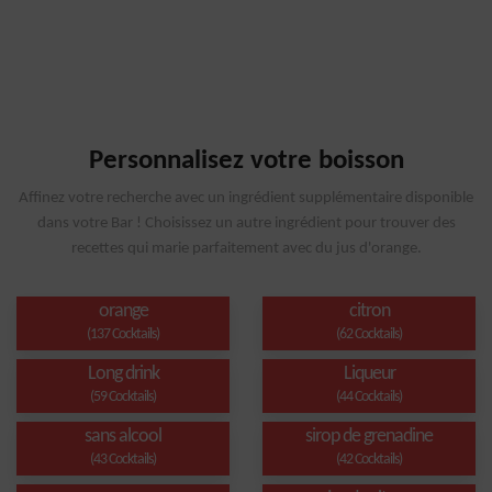
Personnalisez votre boisson
Affinez votre recherche avec un ingrédient supplémentaire disponible
dans votre Bar ! Choisissez un autre ingrédient pour trouver des
recettes qui marie parfaitement avec du jus d'orange.
orange
citron
(137 Cocktails)
(62 Cocktails)
Long drink
Liqueur
(59 Cocktails)
(44 Cocktails)
sans alcool
sirop de grenadine
(43 Cocktails)
(42 Cocktails)