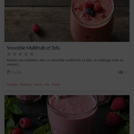
Smoothie Multifruits et Tofu
Ravivez vos matinées avec ce smoothie multifruits et tofu, un mélange riche en
saveurs...
Facile
3
,
,
,
,
orange
banane
sucre
sel
fraise