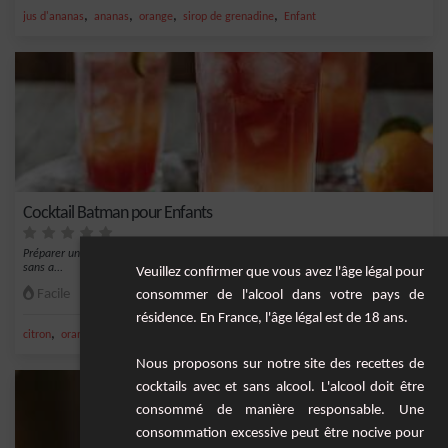
,
,
,
,
jus d'ananas
ananas
orange
sirop de grenadine
Enfant
Cocktail Batman pour Enfants
Préparer une boisson ludique pour vos petits super-héros avec ce cocktail Batman
sans a...
Veuillez confirmer que vous avez l'âge légal pour
Facile
1
consommer de l'alcool dans votre pays de
résidence. En France, l'âge légal est de 18 ans.
,
,
,
,
citron
orange
sirop de grenadine
soda
Enfant
Nous proposons sur notre site des recettes de
cocktails avec et sans alcool. L'alcool doit être
consommé de manière responsable. Une
consommation excessive peut être nocive pour