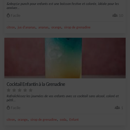
&nbsp;Le punch pour enfants est une boisson festive et colorée, idéale pour les
anniver...
Facile
10
,
,
,
,
citron
jus d'ananas
ananas
orange
sirop de grenadine
Cocktail Enfantin à la Grenadine
Rafraîchissez les journées de vos enfants avec ce cocktail sans alcool, coloré et
pétil...
Facile
1
,
,
,
,
citron
orange
sirop de grenadine
soda
Enfant