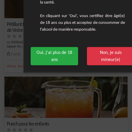
la santé.
En cliquant sur 'Oui', vous certifiez être âgé(e)
de 18 ans ou plus et acceptez de consommer de
Pétillant Exotique à la Grenadine : La Recette Idéale pour la Fête
l'alcool de manière responsable.
de Votre Enfant !
Le Pétillant Exotique à la Grenadine est une boisson sans alcool conçue pour
égayer les...
Oui, j'ai plus de 18
Non, je suis
Facile
1
ans
mineur(e)
,
,
,
,
citron
jus d'ananas
ananas
orange
sirop de grenadine
Punch pour les enfants