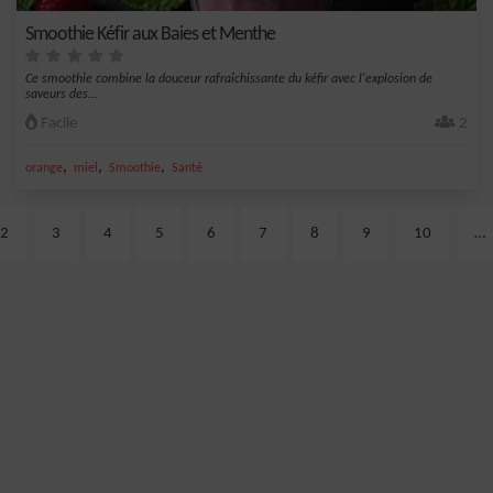
Smoothie Kéfir aux Baies et Menthe
Ce smoothie combine la douceur rafraîchissante du kéfir avec l'explosion de
saveurs des...
Facile
2
,
,
,
orange
miel
Smoothie
Santé
2
3
4
5
6
7
8
9
10
…