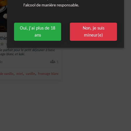
l'alcool de manière responsable.
Oui, j'ai plus de 18
Non, je suis
ans
mineur(e)
hie au Fromage Blanc et Kaki
e parfait pour le petit déjeuner à base
age blanc et kaki.
le
1
,
,
,
,
de vanille
miel
vanille
fromage blanc
Smoothie