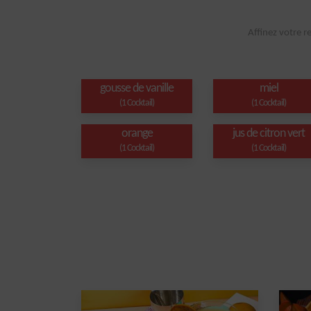
Affinez votre r
gousse de vanille
miel
(1 Cocktail)
(1 Cocktail)
orange
jus de citron vert
(1 Cocktail)
(1 Cocktail)