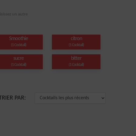
isissez un autre
Smoothie
citron
(1 Cocktail)
(1 Cocktail)
sucre
bitter
(1 Cocktail)
(1 Cocktail)
TRIER PAR: