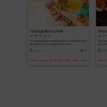
Cosmopolitan au Kaki
Smoot
Le cosmopolitan au kaki est une excellente façon
Smoothi
de profiter d'un cocktail fait maison...
de from
Facile
4
Faci
,
,
,
,
citron
orange
jus de citron vert
vodka
romarin
gousse 