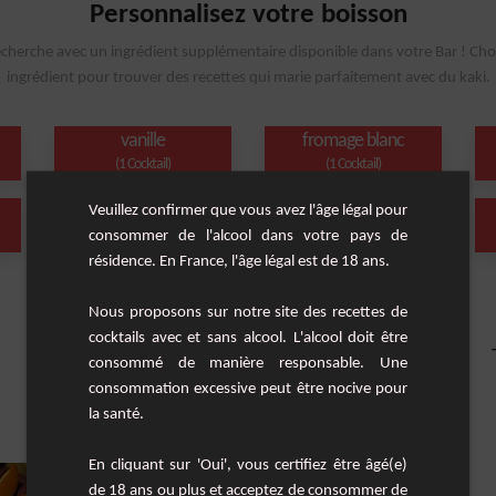
Personnalisez votre boisson
echerche avec un ingrédient supplémentaire disponible dans votre Bar ! Cho
ingrédient pour trouver des recettes qui marie parfaitement avec du kaki.
vanille
fromage blanc
(1 Cocktail)
(1 Cocktail)
Veuillez confirmer que vous avez l'âge légal pour
vodka
romarin
consommer de l'alcool dans votre pays de
(1 Cocktail)
(1 Cocktail)
résidence. En France, l'âge légal est de 18 ans.
Nous proposons sur notre site des recettes de
cocktails avec et sans alcool. L'alcool doit être
consommé de manière responsable. Une
consommation excessive peut être nocive pour
la santé.
En cliquant sur 'Oui', vous certifiez être âgé(e)
de 18 ans ou plus et acceptez de consommer de