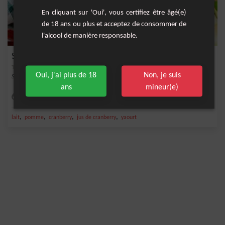
En cliquant sur 'Oui', vous certifiez être âgé(e)
de 18 ans ou plus et acceptez de consommer de
l'alcool de manière responsable.
Smoothie Canadien
Oui, j'ai plus de 18
Non, je suis
Smoothie canadien à base de sirop d'étable et cranberrys.
ans
mineur(e)
Facile
1
,
,
,
,
lait
pomme
cranberry
jus de cranberry
yaourt