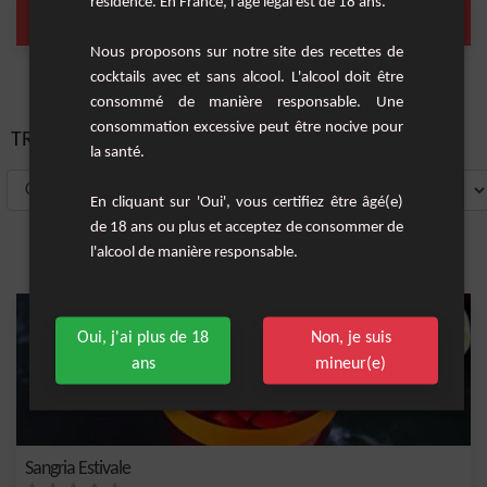
résidence. En France, l'âge légal est de 18 ans.
pepsi
Sangria
(1 Cocktail)
(1 Cocktail)
Nous proposons sur notre site des recettes de
cocktails avec et sans alcool. L'alcool doit être
consommé de manière responsable. Une
consommation excessive peut être nocive pour
TRIER PAR:
la santé.
En cliquant sur 'Oui', vous certifiez être âgé(e)
de 18 ans ou plus et acceptez de consommer de
l'alcool de manière responsable.
Oui, j'ai plus de 18
Non, je suis
ans
mineur(e)
Sangria Estivale