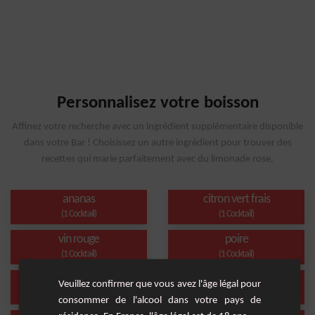
Personnalisez votre boisson
Affinez votre recherche avec un ingrédient supplémentaire disponible
dans votre Bar ! Choisissez un autre ingrédient pour trouver des
recettes qui marie parfaitement avec du limonade rose.
ananas
citron vert frais
(1 Cocktail)
(1 Cocktail)
vin rouge
poire
(1 Cocktail)
(1 Cocktail)
boisson energetique
rhum brun
Veuillez confirmer que vous avez l'âge légal pour
(1 Cocktail)
(1 Cocktail)
consommer de l'alcool dans votre pays de