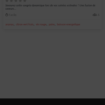
Savourez cette sangria dynamique lors de vos soirées estivales ! Une fusion de
saveurs...
Facile
6
,
,
,
,
ananas
citron vert frais
vin rouge
poire
boisson energetique