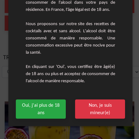
whisky
Liqueur
consommer de l'alcool dans votre pays de
(1 Cocktail)
(1 Cocktail)
résidence. En France, l'âge légal est de 18 ans.
Long drink
Nous proposons sur notre site des recettes de
(1 Cocktail)
cocktails avec et sans alcool. L'alcool doit être
consommé de manière responsable. Une
consommation excessive peut être nocive pour
la santé.
TRIER PAR:
En cliquant sur 'Oui', vous certifiez être âgé(e)
de 18 ans ou plus et acceptez de consommer de
l'alcool de manière responsable.
Oui, j'ai plus de 18
Non, je suis
ans
mineur(e)