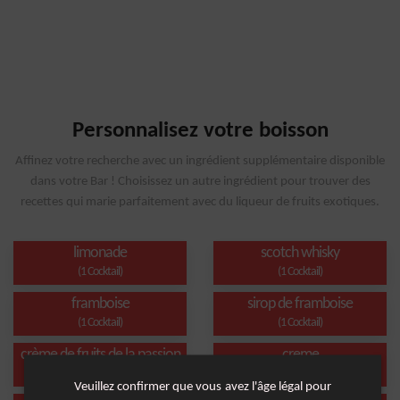
Personnalisez votre boisson
Affinez votre recherche avec un ingrédient supplémentaire disponible
dans votre Bar ! Choisissez un autre ingrédient pour trouver des
recettes qui marie parfaitement avec du liqueur de fruits exotiques.
limonade
scotch whisky
(1 Cocktail)
(1 Cocktail)
framboise
sirop de framboise
(1 Cocktail)
(1 Cocktail)
crème de fruits de la passion
creme
(1 Cocktail)
(1 Cocktail)
Veuillez confirmer que vous avez l'âge légal pour