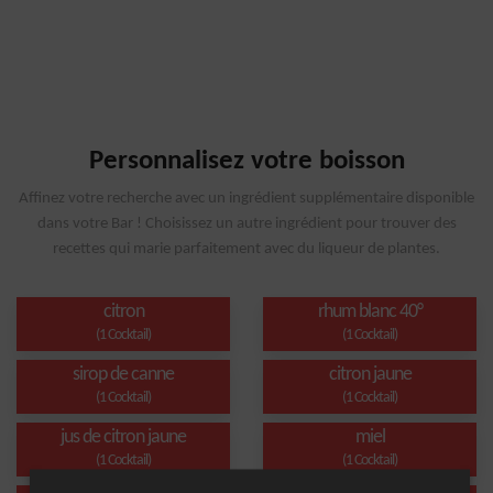
Personnalisez votre boisson
Affinez votre recherche avec un ingrédient supplémentaire disponible
dans votre Bar ! Choisissez un autre ingrédient pour trouver des
recettes qui marie parfaitement avec du liqueur de plantes.
citron
rhum blanc 40°
(1 Cocktail)
(1 Cocktail)
sirop de canne
citron jaune
(1 Cocktail)
(1 Cocktail)
jus de citron jaune
miel
(1 Cocktail)
(1 Cocktail)