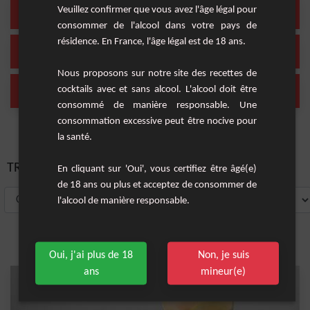
ginger ale
gingembre
Veuillez confirmer que vous avez l'âge légal pour
(1 Cocktail)
(1 Cocktail)
consommer de l'alcool dans votre pays de
résidence. En France, l'âge légal est de 18 ans.
thé vert
glace
(1 Cocktail)
(1 Cocktail)
Nous proposons sur notre site des recettes de
rhum
eau
cocktails avec et sans alcool. L'alcool doit être
(1 Cocktail)
(1 Cocktail)
consommé de manière responsable. Une
consommation excessive peut être nocive pour
la santé.
TRIER PAR:
En cliquant sur 'Oui', vous certifiez être âgé(e)
de 18 ans ou plus et acceptez de consommer de
l'alcool de manière responsable.
Oui, j'ai plus de 18
Non, je suis
ans
mineur(e)