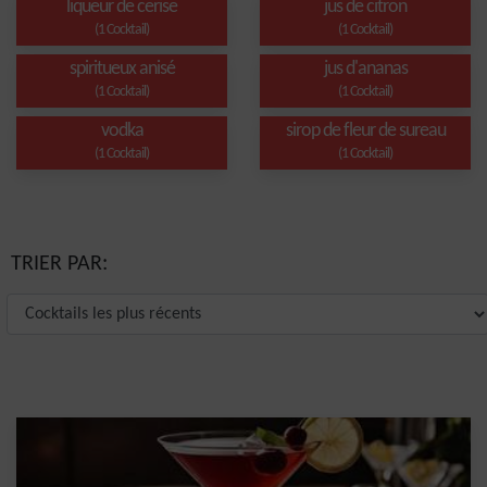
liqueur de cerise
jus de citron
(1 Cocktail)
(1 Cocktail)
spiritueux anisé
jus d'ananas
(1 Cocktail)
(1 Cocktail)
vodka
sirop de fleur de sureau
(1 Cocktail)
(1 Cocktail)
TRIER PAR: