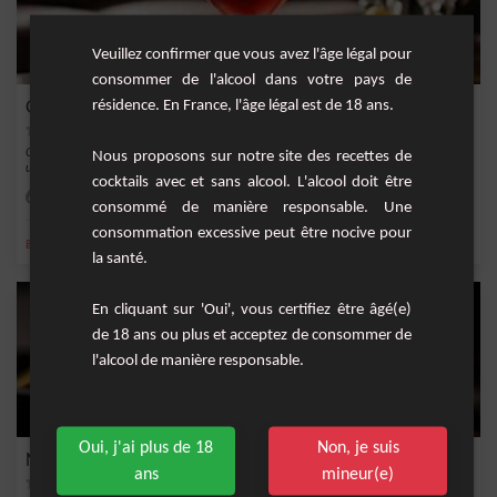
Veuillez confirmer que vous avez l'âge légal pour
consommer de l'alcool dans votre pays de
résidence. En France, l'âge légal est de 18 ans.
Gin Douceur Poire-Cerise
Ce cocktail Gin Douceur Poire-Cerise est un mélange raffiné et fruité, parfait pour
Nous proposons sur notre site des recettes de
une...
cocktails avec et sans alcool. L'alcool doit être
Facile
1
consommé de manière responsable. Une
consommation excessive peut être nocive pour
,
,
,
,
gin
liqueur de cerise
jus de citron
spiritueux anisé
Short Drink
la santé.
En cliquant sur 'Oui', vous certifiez être âgé(e)
de 18 ans ou plus et acceptez de consommer de
l'alcool de manière responsable.
Oui, j'ai plus de 18
Non, je suis
Neo mushroom
ans
mineur(e)