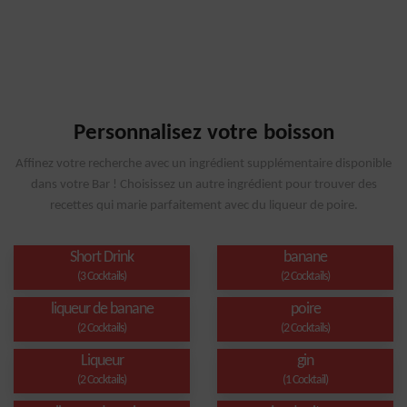
Personnalisez votre boisson
Affinez votre recherche avec un ingrédient supplémentaire disponible
dans votre Bar ! Choisissez un autre ingrédient pour trouver des
recettes qui marie parfaitement avec du liqueur de poire.
Short Drink
banane
(3 Cocktails)
(2 Cocktails)
liqueur de banane
poire
(2 Cocktails)
(2 Cocktails)
Liqueur
gin
(2 Cocktails)
(1 Cocktail)