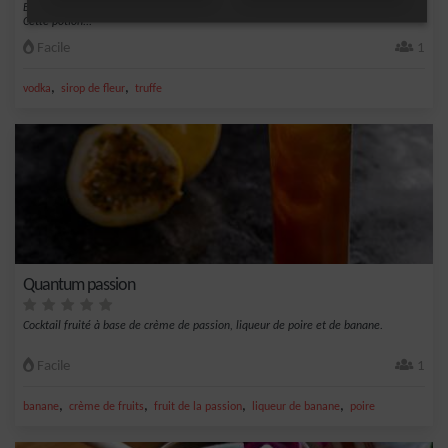
Explorez un monde de saveurs sophistiquées avec le cocktail Neo Mushroom.
Cette potion...
Facile
1
,
,
vodka
sirop de fleur
truffe
Quantum passion
Cocktail fruité à base de crème de passion, liqueur de poire et de banane.
Facile
1
,
,
,
,
banane
crème de fruits
fruit de la passion
liqueur de banane
poire