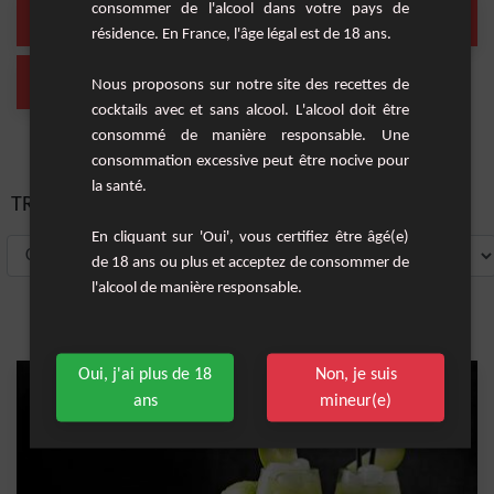
cocogif
Liqueur
consommer de l'alcool dans votre pays de
(1 Cocktail)
(1 Cocktail)
résidence. En France, l'âge légal est de 18 ans.
Short Drink
Nous proposons sur notre site des recettes de
(1 Cocktail)
cocktails avec et sans alcool. L'alcool doit être
consommé de manière responsable. Une
consommation excessive peut être nocive pour
la santé.
TRIER PAR:
En cliquant sur 'Oui', vous certifiez être âgé(e)
de 18 ans ou plus et acceptez de consommer de
l'alcool de manière responsable.
Oui, j'ai plus de 18
Non, je suis
ans
mineur(e)