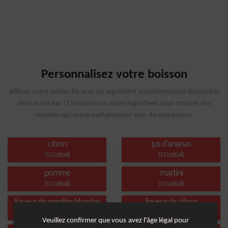
Personnalisez votre boisson
Affinez votre recherche avec un ingrédient supplémentaire disponible
dans votre Bar ! Choisissez un autre ingrédient pour trouver des
recettes qui marie parfaitement avec du mangalore.
citron
jus d'ananas
(1 Cocktail)
(1 Cocktail)
pomme
martini
(1 Cocktail)
(1 Cocktail)
liqueur de menthe blanche
liqueur de citron
(1 Cocktail)
(1 Cocktail)
Veuillez confirmer que vous avez l'âge légal pour