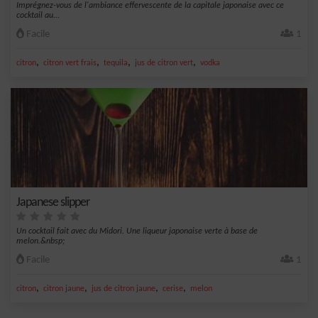
Imprégnez-vous de l'ambiance effervescente de la capitale japonaise avec ce
cocktail au...
Facile
1
,
,
,
,
citron
citron vert frais
tequila
jus de citron vert
vodka
Japanese slipper
Un cocktail fait avec du Midori. Une liqueur japonaise verte à base de
melon.&nbsp;
Facile
1
,
,
,
,
citron
citron jaune
jus de citron jaune
cerise
melon