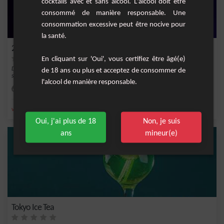
cocktails avec et sans alcool. L'alcool doit être
consommé de manière responsable. Une
consommation excessive peut être nocive pour
la santé.
2F Bubbles
En cliquant sur 'Oui', vous certifiez être âgé(e)
Découvrez le 2F Bubbles, un cocktail raffiné qui vous séduira par son mélange
de 18 ans ou plus et acceptez de consommer de
subtil de...
l'alcool de manière responsable.
Facile
1
,
,
,
vodka
champagne
sirop de violette
liqueur de violette
Oui, j'ai plus de 18
Non, je suis
ans
mineur(e)
Tokyo Ice Tea