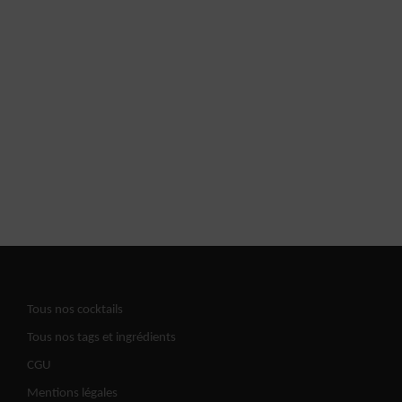
Tous nos cocktails
Tous nos tags et ingrédients
CGU
Mentions légales