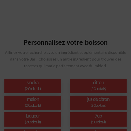
Personnalisez votre boisson
Affinez votre recherche avec un ingrédient supplémentaire disponible
dans votre Bar ! Choisissez un autre ingrédient pour trouver des
recettes qui marie parfaitement avec du midori.
vodka
citron
(2 Cocktails)
(2 Cocktails)
melon
jus de citron
(2 Cocktails)
(2 Cocktails)
Liqueur
7up
(2 Cocktails)
(1 Cocktail)