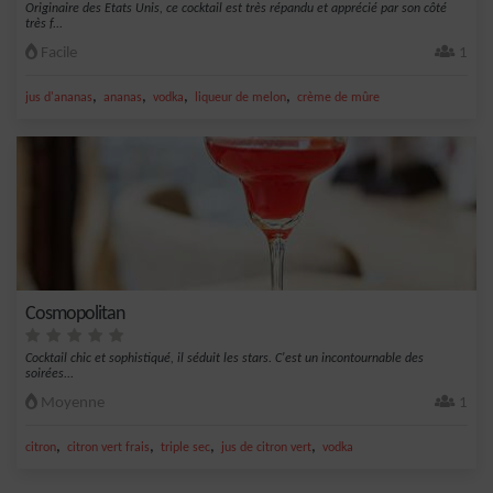
Originaire des Etats Unis, ce cocktail est très répandu et apprécié par son côté
très f...
Facile
1
,
,
,
,
jus d'ananas
ananas
vodka
liqueur de melon
crème de mûre
Cosmopolitan
Cocktail chic et sophistiqué, il séduit les stars. C'est un incontournable des
soirées...
Moyenne
1
,
,
,
,
citron
citron vert frais
triple sec
jus de citron vert
vodka