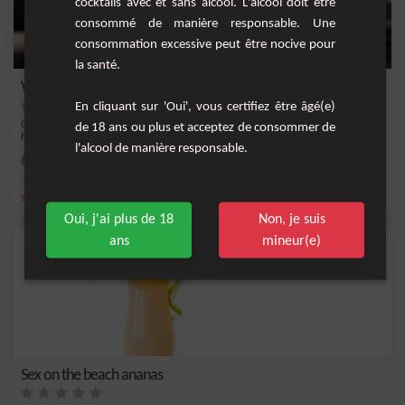
cocktails avec et sans alcool. L'alcool doit être
consommé de manière responsable. Une
consommation excessive peut être nocive pour
la santé.
Vanille Tropique
En cliquant sur 'Oui', vous certifiez être âgé(e)
Ce cocktail sans alcool est une symphonie de saveurs exotiques, mariant
de 18 ans ou plus et acceptez de consommer de
harmonieusement...
l'alcool de manière responsable.
Moyenne
1
,
,
,
,
sirop de canne
gousse de vanille
nectar de maracujà
nectar de goyave
sans alcoo
Oui, j'ai plus de 18
Non, je suis
ans
mineur(e)
Sex on the beach ananas