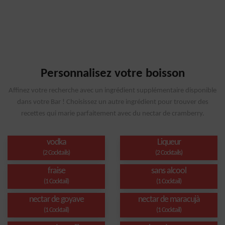
Personnalisez votre boisson
Affinez votre recherche avec un ingrédient supplémentaire disponible
dans votre Bar ! Choisissez un autre ingrédient pour trouver des
recettes qui marie parfaitement avec du nectar de cramberry.
vodka
Liqueur
(2 Cocktails)
(2 Cocktails)
fraise
sans alcool
(1 Cocktail)
(1 Cocktail)
nectar de goyave
nectar de maracujà
(1 Cocktail)
(1 Cocktail)