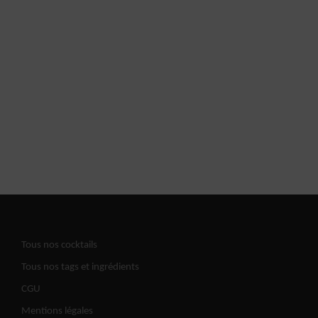
Tous nos cocktails
Tous nos tags et ingrédients
CGU
Mentions légales