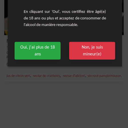
En cliquant sur 'Oui', vous certifiez être âgé(e)
de 18 ans ou plus et acceptez de consommer de
l'alcool de manière responsable.
Nectar Rosé
Oui, j'ai plus de 18
Non, je suis
Ce cocktail est une invitation à la découverte des saveurs estivales. L'alliance du
ans
mineur(e)
pam...
Moyenne
1
,
,
,
,
jus de citron vert
nectar de cranberry
nectar d'abricot
vin rosé pamplemousse
Vi