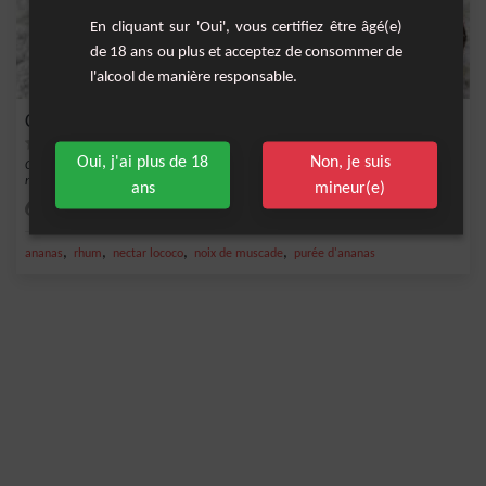
En cliquant sur 'Oui', vous certifiez être âgé(e)
de 18 ans ou plus et acceptez de consommer de
l'alcool de manière responsable.
Colada Muscade
Oui, j'ai plus de 18
Non, je suis
Cocktail fruité à base de rhum blanc, purée d'ananas, nectar lococo et noix de
muscade.
ans
mineur(e)
Facile
1
,
,
,
,
ananas
rhum
nectar lococo
noix de muscade
purée d'ananas