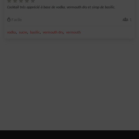
Cocktail très apprécié à base de vodka, vermouth dry et sirop de basilic.
Facile
1
,
,
,
,
vodka
sucre
basilic
vermouth dry
vermouth