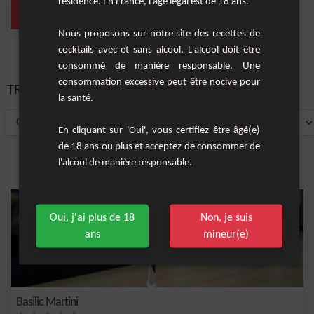
résidence. En France, l'âge légal est de 18 ans.
Short Drink
(1 Cocktail)
Nous proposons sur notre site des recettes de
cocktails avec et sans alcool. L'alcool doit être
consommé de manière responsable. Une
consommation excessive peut être nocive pour
TRIER PAR:
la santé.
En cliquant sur 'Oui', vous certifiez être âgé(e)
de 18 ans ou plus et acceptez de consommer de
l'alcool de manière responsable.
Oui, j'ai plus de 18
Non, je suis
ans
mineur(e)
Basilic Martini