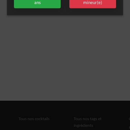
ans
mineur(e)
Tous nos cocktails
Tous nos tags et
ingrédients