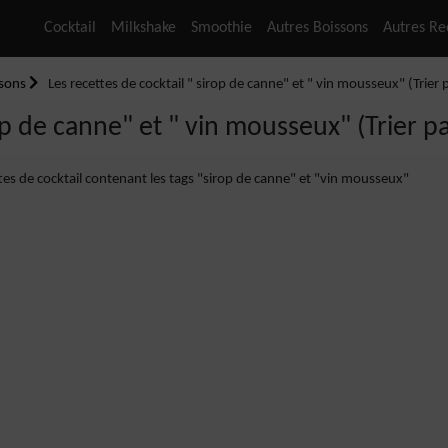
Cocktail
Milkshake
Smoothie
Autres Boissons
Autres Re
ssons
Les recettes de cocktail " sirop de canne" et " vin mousseux" (Trier p
op de canne" et " vin mousseux" (Trier pa
ttes de cocktail contenant les tags "sirop de canne" et "vin mousseux"