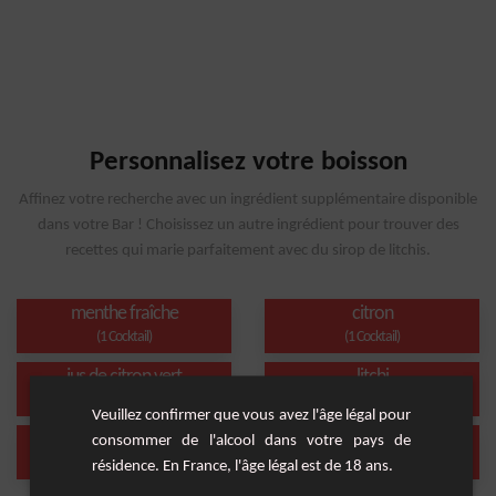
Personnalisez votre boisson
Affinez votre recherche avec un ingrédient supplémentaire disponible
dans votre Bar ! Choisissez un autre ingrédient pour trouver des
recettes qui marie parfaitement avec du sirop de litchis.
menthe fraîche
citron
(1 Cocktail)
(1 Cocktail)
jus de citron vert
litchi
(1 Cocktail)
(1 Cocktail)
Veuillez confirmer que vous avez l'âge légal pour
jus de citron
sans alcool
consommer de l'alcool dans votre pays de
(1 Cocktail)
(1 Cocktail)
résidence. En France, l'âge légal est de 18 ans.