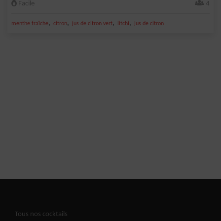
Facile
4
,
,
,
,
menthe fraîche
citron
jus de citron vert
litchi
jus de citron
Tous nos cocktails