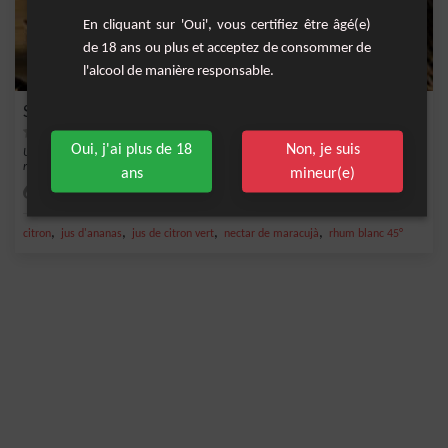
En cliquant sur 'Oui', vous certifiez être âgé(e)
de 18 ans ou plus et acceptez de consommer de
l'alcool de manière responsable.
Spicy Planteur
Oui, j'ai plus de 18
Non, je suis
Une variante du Planteur en un peu plus éplicé ! Une boisson toujours aussi
rafraîchiss...
ans
mineur(e)
Facile
1
,
,
,
,
citron
jus d'ananas
jus de citron vert
nectar de maracujà
rhum blanc 45°