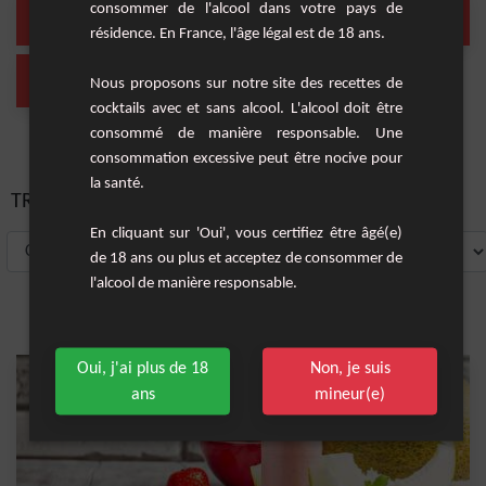
eau
Long drink
consommer de l'alcool dans votre pays de
(1 Cocktail)
(1 Cocktail)
résidence. En France, l'âge légal est de 18 ans.
sans alcool
Nous proposons sur notre site des recettes de
(1 Cocktail)
cocktails avec et sans alcool. L'alcool doit être
consommé de manière responsable. Une
consommation excessive peut être nocive pour
la santé.
TRIER PAR:
En cliquant sur 'Oui', vous certifiez être âgé(e)
de 18 ans ou plus et acceptez de consommer de
l'alcool de manière responsable.
Oui, j'ai plus de 18
Non, je suis
ans
mineur(e)