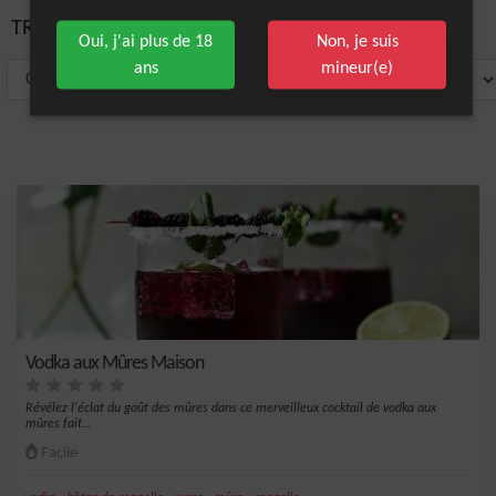
TRIER PAR:
Oui, j'ai plus de 18
Non, je suis
ans
mineur(e)
Vodka aux Mûres Maison
Révélez l'éclat du goût des mûres dans ce merveilleux cocktail de vodka aux
mûres fait...
Facile