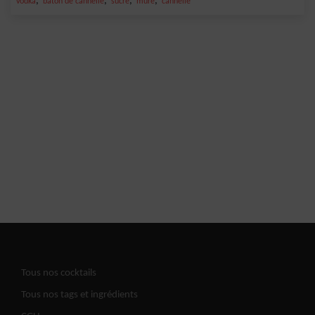
,
,
,
,
vodka
bâton de cannelle
sucre
mûre
cannelle
Tous nos cocktails
Tous nos tags et ingrédients