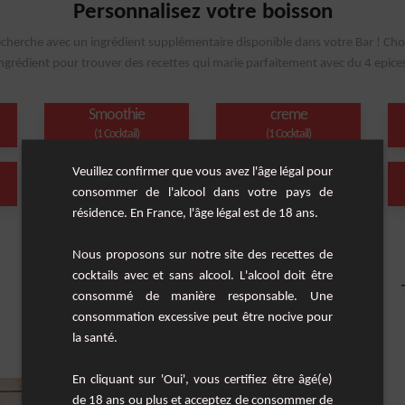
Personnalisez votre boisson
echerche avec un ingrédient supplémentaire disponible dans votre Bar ! Cho
ngrédient pour trouver des recettes qui marie parfaitement avec du 4 epice
Smoothie
creme
(1 Cocktail)
(1 Cocktail)
Veuillez confirmer que vous avez l'âge légal pour
crème fraîche
framboise
consommer de l'alcool dans votre pays de
(1 Cocktail)
(1 Cocktail)
résidence. En France, l'âge légal est de 18 ans.
Nous proposons sur notre site des recettes de
cocktails avec et sans alcool. L'alcool doit être
consommé de manière responsable. Une
consommation excessive peut être nocive pour
la santé.
En cliquant sur 'Oui', vous certifiez être âgé(e)
de 18 ans ou plus et acceptez de consommer de