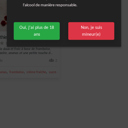
l'alcool de manière responsable.
Oui, j'ai plus de 18
Non, je suis
ans
mineur(e)
hie estivale aux 4 épices
e doux et frais à base de framboise,
poire, ananas et une petite touche d...
le
2
,
,
,
,
nanas
ingembre
framboise
crème fraîche
sucre roux
melon