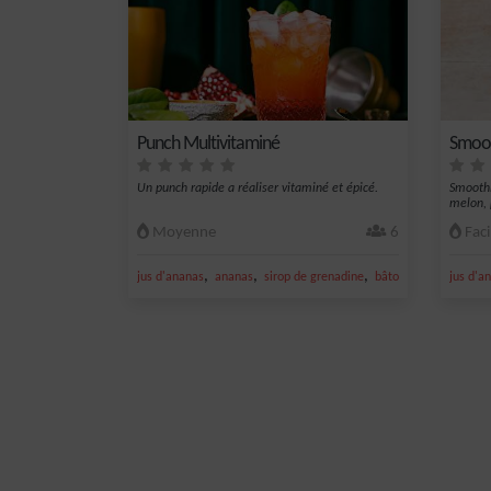
Punch Multivitaminé
Smoot
Un punch rapide a réaliser vitaminé et épicé.
Smoothi
melon, 
Moyenne
6
Faci
,
,
,
,
jus d'ananas
ananas
sirop de grenadine
bâton de cannelle
jus d'a
g