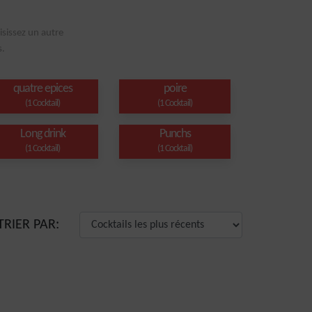
isissez un autre
s.
quatre epices
poire
(1 Cocktail)
(1 Cocktail)
Long drink
Punchs
(1 Cocktail)
(1 Cocktail)
TRIER PAR: