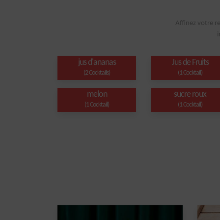
Affinez votre r
i
jus d'ananas
Jus de Fruits
(2 Cocktails)
(1 Cocktail)
melon
sucre roux
(1 Cocktail)
(1 Cocktail)