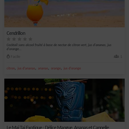
Cendrillon
Cocktail sans alcool fruité à base de nectar de citron vert, jus d'ananas, jus
d'orange...
Facile
1
,
,
,
,
citron
jus d'ananas
ananas
orange
jus d'orange
Le Mai Tai Exotique : Délice Mangue, Ananas et Cannelle