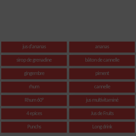
jus d'ananas
ananas
sirop de grenadine
bâton de cannelle
gingembre
piment
rhum
cannelle
Rhum 60°
jus multivitaminé
4 epices
Jus de Fruits
Punchs
Long drink