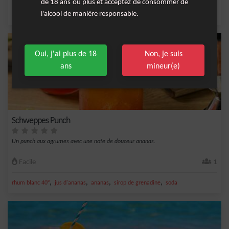
de 18 ans ou plus et acceptez de consommer de
l'alcool de manière responsable.
,
,
,
,
citron
sirop de canne
jus d'ananas
ananas
orange
Oui, j'ai plus de 18
Non, je suis
ans
mineur(e)
Schweppes Punch
Un punch aux agrumes avec une note de douceur ananas.
Facile
1
,
,
,
,
rhum blanc 40°
jus d'ananas
ananas
sirop de grenadine
soda