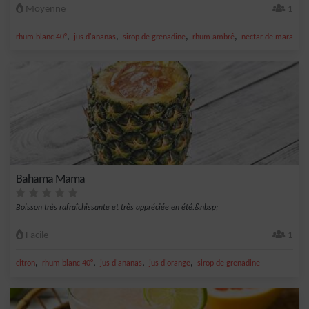
Moyenne
1
,
,
,
,
rhum blanc 40°
jus d'ananas
sirop de grenadine
rhum ambré
nectar de maracujà
Bahama Mama
Boisson très rafraîchissante et très appréciée en été.&nbsp;
Facile
1
,
,
,
,
citron
rhum blanc 40°
jus d'ananas
jus d'orange
sirop de grenadine