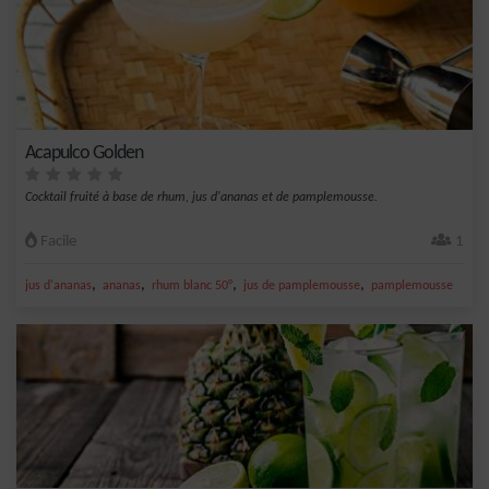
Acapulco Golden
Cocktail fruité à base de rhum, jus d'ananas et de pamplemousse.
Facile
1
,
,
,
,
jus d'ananas
ananas
rhum blanc 50°
jus de pamplemousse
pamplemousse