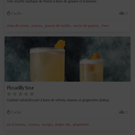
Une recette exotique de Punch à base de goyave et d'ananas.
Facile
5
,
,
,
,
sirop de canne
ananas
gousse de vanille
nectar de goyave
rhum
Piccadilly Sour
Cocktail rafraîchissant à base de whisky, ananas et gingembre.&nbsp;
Facile
1
,
,
,
,
jus d'ananas
ananas
orange
ginger ale
gingembre