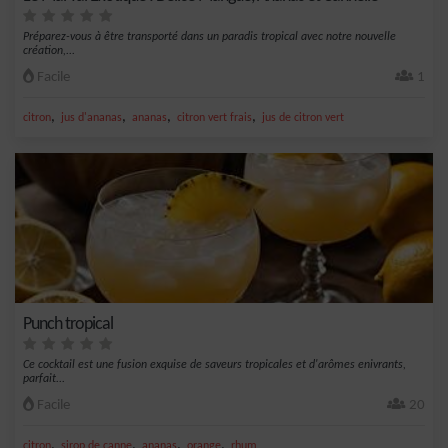
Préparez-vous à être transporté dans un paradis tropical avec notre nouvelle
création,...
Facile
1
,
,
,
,
citron
jus d'ananas
ananas
citron vert frais
jus de citron vert
Punch tropical
Ce cocktail est une fusion exquise de saveurs tropicales et d'arômes enivrants,
parfait...
Facile
20
,
,
,
,
citron
sirop de canne
ananas
orange
rhum