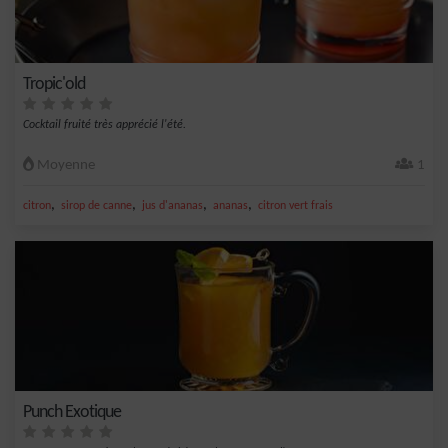
Tropic'old
Cocktail fruité très apprécié l'été.
Moyenne
1
,
,
,
,
citron
sirop de canne
jus d'ananas
ananas
citron vert frais
Punch Exotique