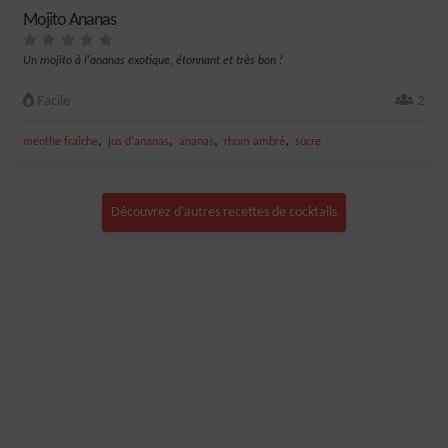
Mojito Ananas
Un mojito à l'ananas exotique, étonnant et très bon !
Facile
2
,
,
,
,
menthe fraîche
jus d'ananas
ananas
rhum ambré
sucre
Découvrez d'autres recettes de cocktails