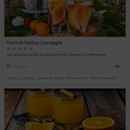
Punch de Noël au Champagne
Une délicieuse recette de punch pour Noël savoureuse et chaleureuse.
Moyenne
6
,
,
,
,
citron
jus d'ananas
gousse de vanille
citron vert frais
bâton de cannelle