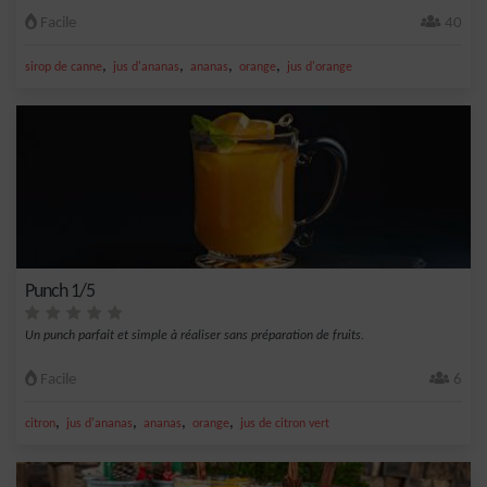
Facile
40
,
,
,
,
sirop de canne
jus d'ananas
ananas
orange
jus d'orange
Punch 1/5
Un punch parfait et simple à réaliser sans préparation de fruits.
Facile
6
,
,
,
,
citron
jus d'ananas
ananas
orange
jus de citron vert