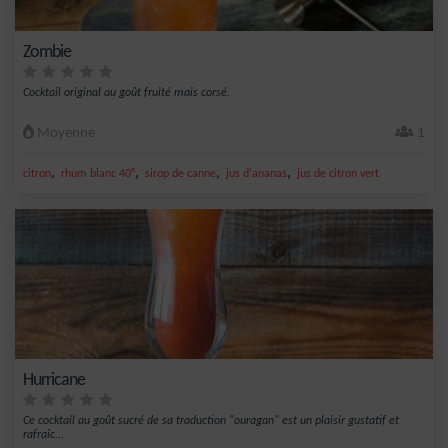
Zombie
Cocktail original au goût fruité mais corsé.
Moyenne
1
,
,
,
,
citron
rhum blanc 40°
sirop de canne
jus d'ananas
jus de citron vert
Hurricane
Ce cocktail au goût sucré de sa traduction "ouragan" est un plaisir gustatif et
rafraîc...