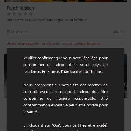
Punch Tahitien
Une recette de punch excellente en goût et en fraîcheur.
Moyenne
10
,
,
,
,
citron
sirop de canne
jus d'ananas
ananas
gousse de vanille
Veuillez confirmer que vous avez l'âge légal pour
consommer de l'alcool dans votre pays de
résidence. En France, l'âge légal est de 18 ans.
Nous proposons sur notre site des recettes de
cocktails avec et sans alcool. L'alcool doit être
consommé de manière responsable. Une
Punch mirabelle
consommation excessive peut être nocive pour
la santé.
Une variante du traditionnelle punch réunionnais.&nbsp;
En cliquant sur 'Oui', vous certifiez être âgé(e)
Facile
20