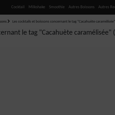
Cocktail
Milkshake
Smoothie
Autres Boissons
Autres Re
ssons
Les cocktails et boissons concernant le tag "Cacahuète caramélisée" (
ernant le tag "Cacahuète caramélisée" (T