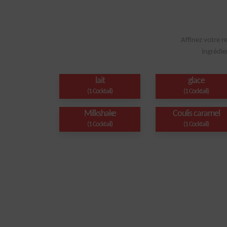
Affinez votre r
ingrédie
lait
glace
(1 Cocktail)
(1 Cocktail)
Milkshake
Coulis caramel
(1 Cocktail)
(1 Cocktail)