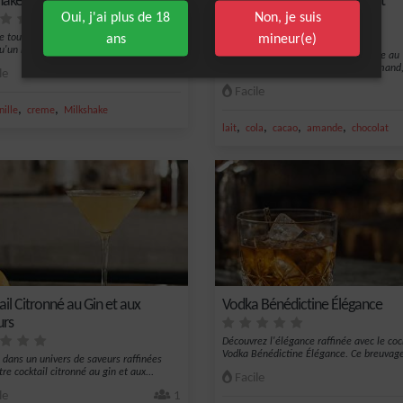
ake à la Vanille
Milkshake au Chocolat et lait
Oui, j'ai plus de 18
Non, je suis
d'amandes
ans
mineur(e)
e touche de douceur et de fraîcheur, rien
u'un milkshake à la vanille cl...
Rafraîchissez-vous avec ce milkshake au
chocolat, à la fois onctueux et gourmand
le
1
parfa...
Facile
,
,
nille
creme
Milkshake
,
,
,
,
lait
cola
cacao
amande
chocolat
il Citronné au Gin et aux
Vodka Bénédictine Élégance
urs
Découvrez l'élégance raffinée avec le coc
Vodka Bénédictine Élégance. Ce breuvage
 dans un univers de saveurs raffinées
re cocktail citronné au gin et aux...
Facile
le
1