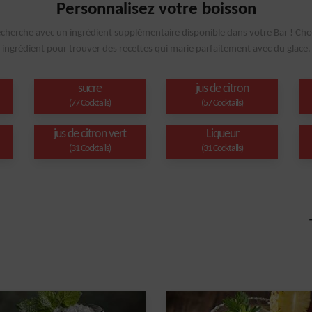
Personnalisez votre boisson
echerche avec un ingrédient supplémentaire disponible dans votre Bar ! Cho
ingrédient pour trouver des recettes qui marie parfaitement avec du glace.
sucre
jus de citron
(77 Cocktails)
(57 Cocktails)
jus de citron vert
Liqueur
(31 Cocktails)
(31 Cocktails)