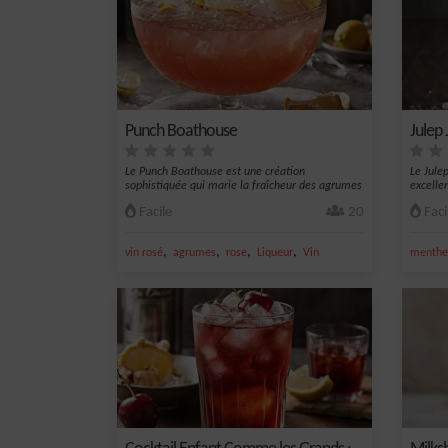
Punch Boathouse
Julep 
Le Punch Boathouse est une création
Le Jule
sophistiquée qui marie la fraîcheur des agrumes
excelle
à l...
Facile
20
Faci
,
,
,
,
vin rosé
agrumes
rose
Liqueur
Vin
menthe 