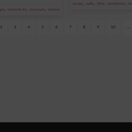
,
,
,
,
orange
vodka
bitter
benedictine
wh
,
,
,
gin
vermouth dry
marasquin
vermouth
2
3
4
5
6
7
8
9
10
…