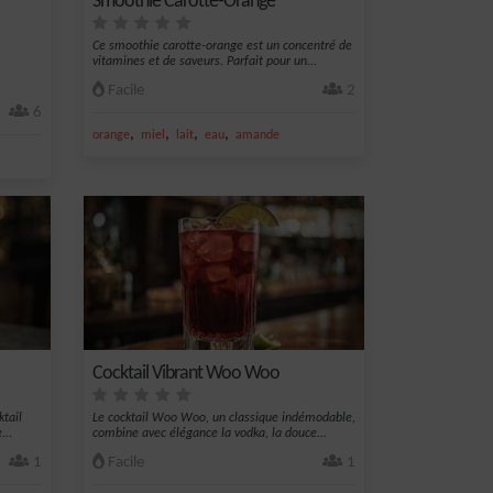
Smoothie Carotte-Orange
Ce smoothie carotte-orange est un concentré de
vitamines et de saveurs. Parfait pour un...
,
Facile
2
6
,
,
,
,
orange
miel
lait
eau
amande
Cocktail Vibrant Woo Woo
ktail
Le cocktail Woo Woo, un classique indémodable,
...
combine avec élégance la vodka, la douce...
1
Facile
1