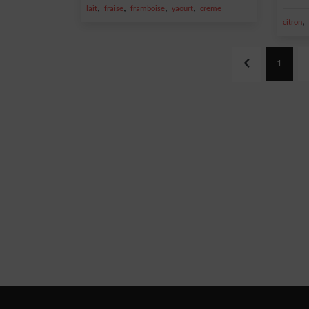
,
,
,
,
lait
fraise
framboise
yaourt
creme
,
citron
1