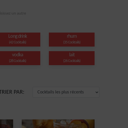
isissez un autre
Long drink
rhum
(42 Cocktails)
(35 Cocktails)
vodka
lait
(28 Cocktails)
(26 Cocktails)
TRIER PAR: