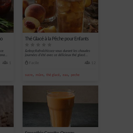
ño
Thé Glacé à la Pêche pour Enfants
 ce
&nbsp;Rafraîchissez-vous durant les chaudes
ana...
journées d'été avec ce délicieux thé glacé...
1
Facile
12
,
,
,
,
sucre
mûre
thé glacé
eau
peche