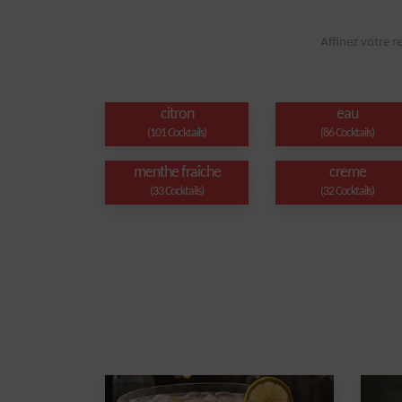
Affinez votre r
citron
eau
(101 Cocktails)
(86 Cocktails)
menthe fraîche
creme
(33 Cocktails)
(32 Cocktails)