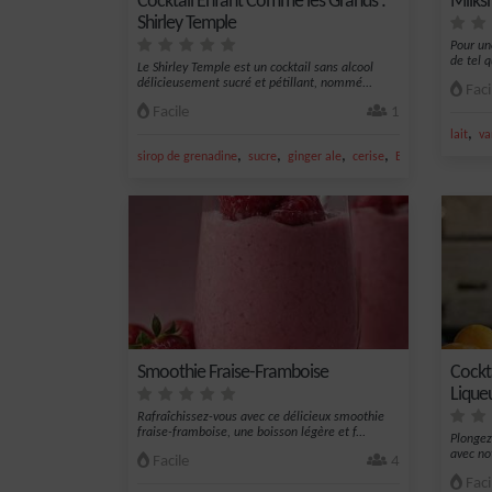
Cocktail Enfant Comme les Grands :
Milksh
Shirley Temple
Pour un
de tel q
Le Shirley Temple est un cocktail sans alcool
délicieusement sucré et pétillant, nommé...
Faci
Facile
1
,
lait
va
,
,
,
,
sirop de grenadine
sucre
ginger ale
cerise
Enfant
Smoothie Fraise-Framboise
Cockta
Lique
Rafraîchissez-vous avec ce délicieux smoothie
fraise-framboise, une boisson légère et f...
Plongez
avec not
Facile
4
Faci