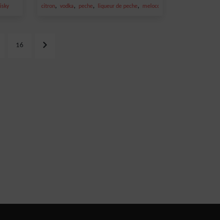
,
,
,
,
isky
citron
vodka
peche
liqueur de peche
melocoton
16