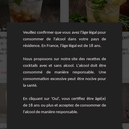
Veuillez confirmer que vous avez l'âge légal pour
Jersey
Cocktail Tequila Ananas-Jalape
consommer de l'alcool dans votre pays de
résidence. En France, l'âge légal est de 18 ans.
p Jersey est une boisson estivale par
Rafraîchissant et audacieusement épicé,
nce, fraîche et aromatique, conçue...
cocktail combine la douceur juteuse de l'
Nous proposons sur notre site des recettes de
le
1
cocktails avec et sans alcool. L'alcool doit être
consommé de manière responsable. Une
,
,
,
,
,
,
fraîche
sirop d'érable
pomme
brandy
eau de vie
ananas
tequila
coriandre
consommation excessive peut être nocive pour
la santé.
En cliquant sur 'Oui', vous certifiez être âgé(e)
de 18 ans ou plus et acceptez de consommer de
l'alcool de manière responsable.