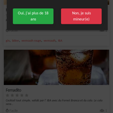
Hanky ​​Panky
Oui, j'ai plus de 18
Non, je suis
ans
mineur(e)
Recette signé IBA à base de Gin, vermouth et Fernet-Branca
Facile
1
,
,
,
,
gin
bitter
vermouth rouge
vermouth
IBA
Fernadito
Cocktail tout simple, validé par l' IBA avec du Fernet Branca et du cola. Le cola
sera...
Facile
1