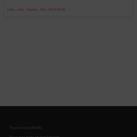
,
,
,
,
soda
cola
Liqueur
IBA
Short Drink
Tous nos cocktails