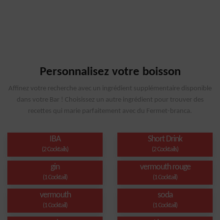
Personnalisez votre boisson
Affinez votre recherche avec un ingrédient supplémentaire disponible
dans votre Bar ! Choisissez un autre ingrédient pour trouver des
recettes qui marie parfaitement avec du Fermet-branca.
IBA
Short Drink
(2 Cocktails)
(2 Cocktails)
gin
vermouth rouge
(1 Cocktail)
(1 Cocktail)
vermouth
soda
(1 Cocktail)
(1 Cocktail)