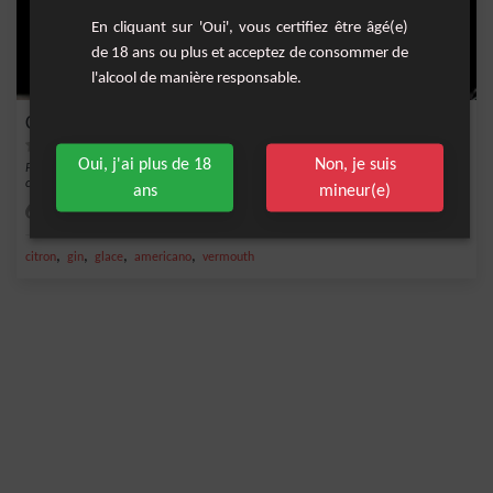
En cliquant sur 'Oui', vous certifiez être âgé(e)
de 18 ans ou plus et acceptez de consommer de
l'alcool de manière responsable.
Cocktail Negroni Blanc
Oui, j'ai plus de 18
Non, je suis
Plongez dans la sophistication avec notre version rafraîchissante du cocktail
classique...
ans
mineur(e)
Facile
1
,
,
,
,
citron
gin
glace
americano
vermouth