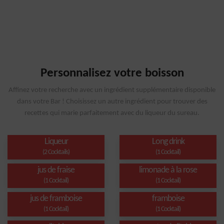
Personnalisez votre boisson
Affinez votre recherche avec un ingrédient supplémentaire disponible
dans votre Bar ! Choisissez un autre ingrédient pour trouver des
recettes qui marie parfaitement avec du liqueur du sureau.
Liqueur
Long drink
(2 Cocktails)
(1 Cocktail)
jus de fraise
limonade à la rose
(1 Cocktail)
(1 Cocktail)
jus de framboise
framboise
(1 Cocktail)
(1 Cocktail)