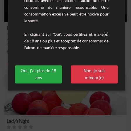
cocktails avec et sans alcool. L'alcool doit être
consommé de manière responsable. Une
consommation excessive peut être nocive pour
la santé.
Petite fleur
En cliquant sur 'Oui', vous certifiez être âgé(e)
Le cocktail que nous allons vous présenter est un mélange frais et délicat qui
de 18 ans ou plus et acceptez de consommer de
associe...
l'alcool de manière responsable.
Moyenne
1
,
jus de fraise
jus de yuzu
Oui, j'ai plus de 18
Non, je suis
ans
mineur(e)
Lady’s Night