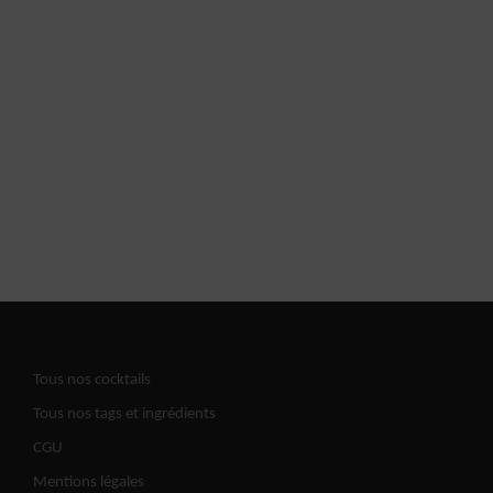
Tous nos cocktails
Tous nos tags et ingrédients
CGU
Mentions légales