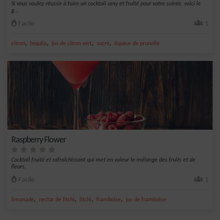
Si vous voulez réussir à faire un cocktail sexy et fruité pour votre soirée, voici le
g...
Facile
1
,
,
,
,
citron
tequila
jus de citron vert
sucre
liqueur de prunelle
Raspberry Flower
Cocktail fruité et rafraîchissant qui met en valeur le mélange des fruits et de
fleurs.
Facile
1
,
,
,
,
limonade
nectar de litchi
litchi
framboise
jus de framboise