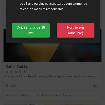
&nbsp;Le cocktail aux saveurs italiennes est un mélange de tequila, jus d'ananas,
de 18 ans ou plus et acceptez de consommer de
lique...
l'alcool de manière responsable.
Facile
1
,
,
,
,
menthe fraîche
jus d'ananas
ananas
tequila
liqueur de menthe
Oui, j'ai plus de 18
Non, je suis
ans
mineur(e)
Golden Cadillac
Cocktail onctueux à base de liqueur galliano, liqueur de cacao et crème fraîche.
Facile
1
,
,
,
,
cacao
crème fraîche
creme
liqueur de cacao
Liqueur