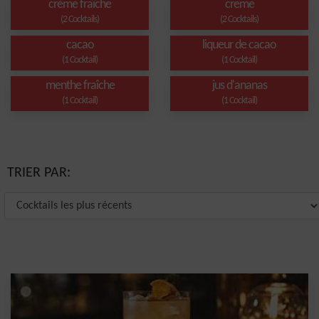
crème fraîche
creme
(2 Cocktails)
(2 Cocktails)
cacao
liqueur de cacao
(1 Cocktail)
(1 Cocktail)
menthe fraîche
jus d'ananas
(1 Cocktail)
(1 Cocktail)
TRIER PAR: