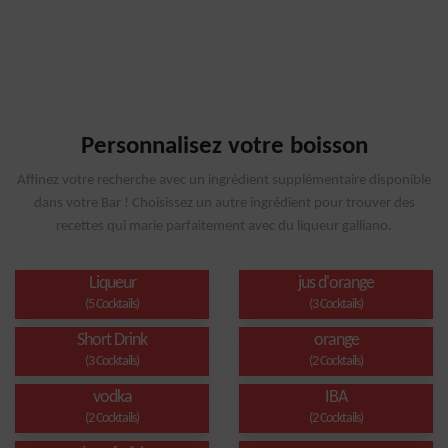
Personnalisez votre boisson
Affinez votre recherche avec un ingrédient supplémentaire disponible
dans votre Bar ! Choisissez un autre ingrédient pour trouver des
recettes qui marie parfaitement avec du liqueur galliano.
Liqueur
jus d'orange
(5 Cocktails)
(3 Cocktails)
Short Drink
orange
(3 Cocktails)
(2 Cocktails)
vodka
IBA
(2 Cocktails)
(2 Cocktails)