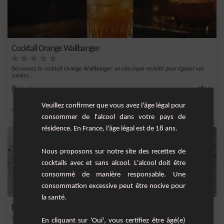
Cocktail Orange Wallbanger
Découvrez le cocktail Orange Wallbanger, un classique revisité pour égayer vos
soirées....
Facile
1
Veuillez confirmer que vous avez l'âge légal pour
,
,
,
,
orange
vodka
jus d'orange
Liqueur
Jus de Fruits
consommer de l'alcool dans votre pays de
résidence. En France, l'âge légal est de 18 ans.
Nous proposons sur notre site des recettes de
cocktails avec et sans alcool. L'alcool doit être
consommé de manière responsable. Une
consommation excessive peut être nocive pour
la santé.
Ever green
En cliquant sur 'Oui', vous certifiez être âgé(e)