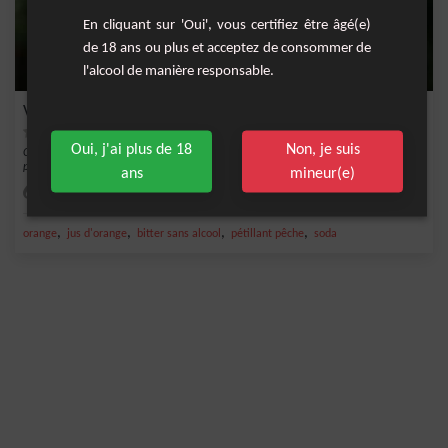
En cliquant sur 'Oui', vous certifiez être âgé(e)
de 18 ans ou plus et acceptez de consommer de
l'alcool de manière responsable.
Virgin Venezzio Spritz
Oui, j'ai plus de 18
Non, je suis
Cet version sans alcool d'apéritif italien met en valeur les liqueurs amères du
pays. L...
ans
mineur(e)
Difficile
1
,
,
,
,
orange
jus d'orange
bitter sans alcool
pétillant pêche
soda