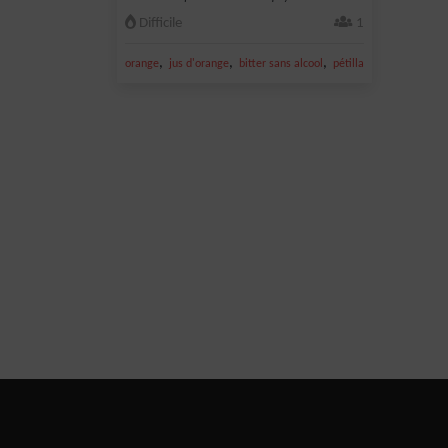
Difficile
1
,
,
,
,
orange
jus d'orange
bitter sans alcool
pétillant pêche
soda