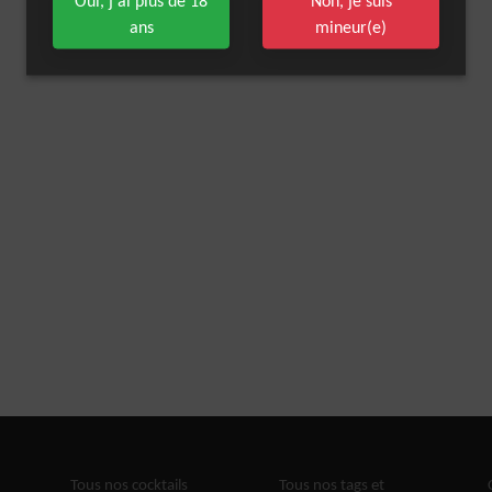
Oui, j'ai plus de 18
Non, je suis
ans
mineur(e)
Tous nos cocktails
Tous nos tags et