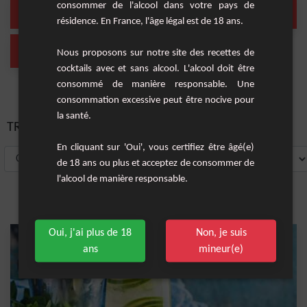
rhum blanc
pulco citron
consommer de l'alcool dans votre pays de
(1 Cocktail)
(1 Cocktail)
résidence. En France, l'âge légal est de 18 ans.
Long drink
Nous proposons sur notre site des recettes de
(1 Cocktail)
cocktails avec et sans alcool. L'alcool doit être
consommé de manière responsable. Une
consommation excessive peut être nocive pour
la santé.
TRIER PAR:
En cliquant sur 'Oui', vous certifiez être âgé(e)
de 18 ans ou plus et acceptez de consommer de
l'alcool de manière responsable.
Oui, j'ai plus de 18
Non, je suis
ans
mineur(e)