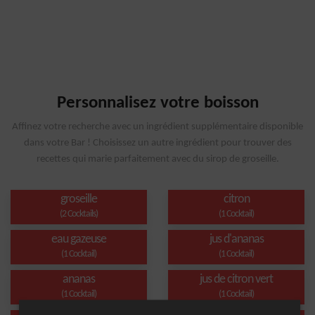
Personnalisez votre boisson
Affinez votre recherche avec un ingrédient supplémentaire disponible
dans votre Bar ! Choisissez un autre ingrédient pour trouver des
recettes qui marie parfaitement avec du sirop de groseille.
groseille
citron
(2 Cocktails)
(1 Cocktail)
eau gazeuse
jus d'ananas
(1 Cocktail)
(1 Cocktail)
ananas
jus de citron vert
(1 Cocktail)
(1 Cocktail)