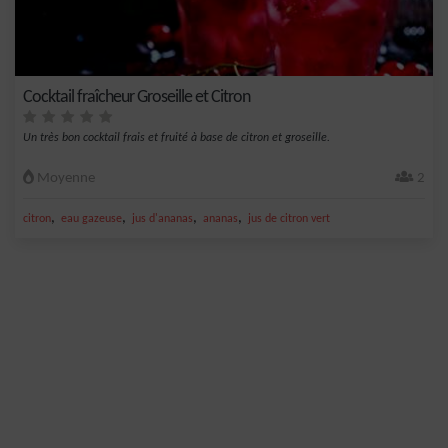
Cocktail fraîcheur Groseille et Citron
Un très bon cocktail frais et fruité à base de citron et groseille.
Moyenne
2
,
,
,
,
citron
eau gazeuse
jus d'ananas
ananas
jus de citron vert