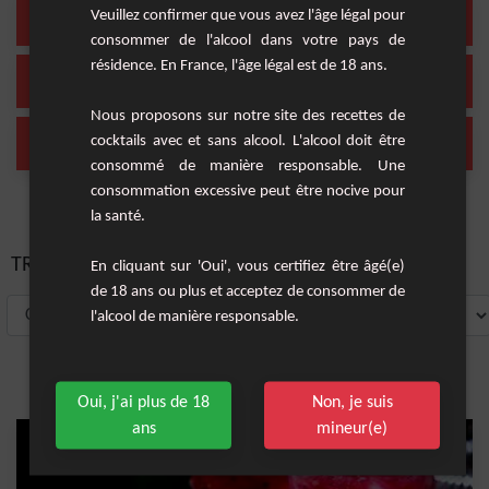
miel
jus de citron
Veuillez confirmer que vous avez l'âge légal pour
(1 Cocktail)
(1 Cocktail)
consommer de l'alcool dans votre pays de
résidence. En France, l'âge légal est de 18 ans.
cognac
martini rouge
(1 Cocktail)
(1 Cocktail)
Nous proposons sur notre site des recettes de
martini
rose
cocktails avec et sans alcool. L'alcool doit être
(1 Cocktail)
(1 Cocktail)
consommé de manière responsable. Une
consommation excessive peut être nocive pour
la santé.
TRIER PAR:
En cliquant sur 'Oui', vous certifiez être âgé(e)
de 18 ans ou plus et acceptez de consommer de
l'alcool de manière responsable.
Oui, j'ai plus de 18
Non, je suis
ans
mineur(e)