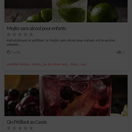
Mojito sans alcool pour enfants
Rafraîchissant et pétillant, le Mojito sans alcool pour enfants est la version
adaptée...
Facile
1
,
,
,
,
menthe fraîche
citron
jus de citron vert
rhum
eau
Gin Pétillant au Cassis