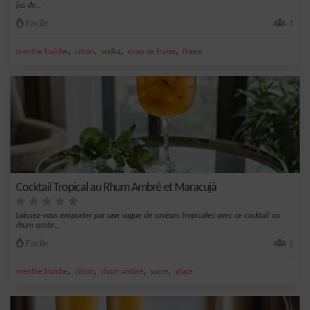
jus de...
Facile
1
,
,
,
,
menthe fraîche
citron
vodka
sirop de fraise
fraise
Cocktail Tropical au Rhum Ambré et Maracujà
Laissez-vous emporter par une vague de saveurs tropicales avec ce cocktail au
rhum ambr...
Facile
1
,
,
,
,
menthe fraîche
citron
rhum ambré
sucre
glace