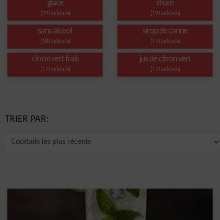
glace
rhum
(22 Cocktails)
(19 Cocktails)
sans alcool
sirop de canne
(18 Cocktails)
(17 Cocktails)
citron vert frais
jus de citron vert
(17 Cocktails)
(17 Cocktails)
TRIER PAR: