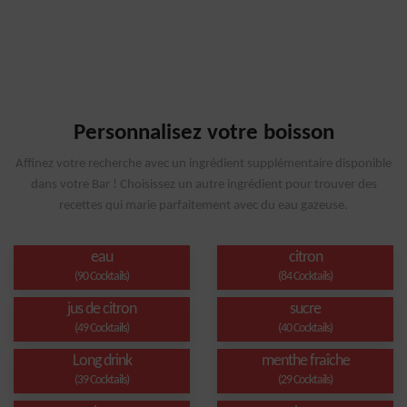
Personnalisez votre boisson
Affinez votre recherche avec un ingrédient supplémentaire disponible
dans votre Bar ! Choisissez un autre ingrédient pour trouver des
recettes qui marie parfaitement avec du eau gazeuse.
eau
citron
(90 Cocktails)
(84 Cocktails)
jus de citron
sucre
(49 Cocktails)
(40 Cocktails)
Long drink
menthe fraîche
(39 Cocktails)
(29 Cocktails)