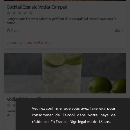
Cocktail Écarlate Vodka-Campari
Plongez dans l'univers coloré et pétillant d'un cocktail qui associe avec brio la
douce...
Facile
1
,
,
,
orange
campari
vodka
eau
Vodka Frisée au Citron Vert
Veuillez confirmer que vous avez l'âge légal pour
Savourez la fraîcheur pétillante de cette création unique, la Vodka Frisée au Citron
consommer de l'alcool dans votre pays de
Ve...
résidence. En France, l'âge légal est de 18 ans.
1