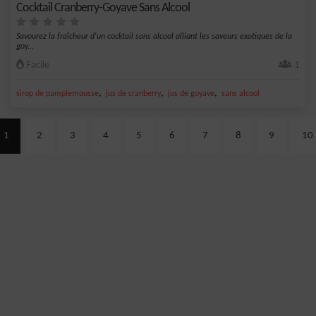
Cocktail Cranberry-Goyave Sans Alcool
Savourez la fraîcheur d'un cocktail sans alcool alliant les saveurs exotiques de la
goy...
Facile
1
,
,
,
sirop de pamplemousse
jus de cranberry
jus de goyave
sans alcool
1
2
3
4
5
6
7
8
9
10