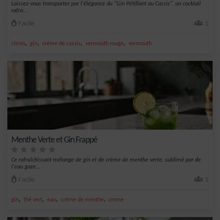
Laissez-vous transporter par l'élégance du "Gin Pétillant au Cassis", un cocktail
rafra...
Facile
1
,
,
,
,
citron
gin
crème de cassis
vermouth rouge
vermouth
Menthe Verte et Gin Frappé
Ce rafraîchissant mélange de gin et de crème de menthe verte, sublimé par de
l'eau gaze...
Facile
1
,
,
,
,
gin
thé vert
eau
crème de menthe
creme