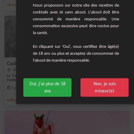
,
,
,
,
Nous proposons sur notre site des recettes de
citron
citron vert frais
jus de citron vert
vodka
sucre
cocktails avec et sans alcool. L'alcool doit être
consommé de manière responsable. Une
consommation excessive peut être nocive pour
la santé.
En cliquant sur 'Oui', vous certifiez être âgé(e)
de 18 ans ou plus et acceptez de consommer de
l'alcool de manière responsable.
Cocktail Cassis-Bourgogne
Le "Cocktail Cassis-Bourgogne" est une boisson raffinée qui marie la douceur
fruitée du...
Oui, j'ai plus de 18
Non, je suis
Facile
1
ans
mineur(e)
,
,
,
,
vodka
crème de cassis
jus de pamplemousse
pamplemousse
eau