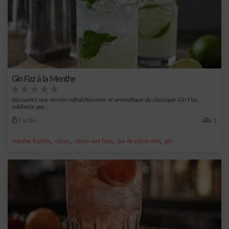
Gin Fizz à la Menthe
Découvrez une version rafraîchissante et aromatique du classique Gin Fizz,
sublimée par...
Facile
1
,
,
,
,
menthe fraîche
citron
citron vert frais
jus de citron vert
gin