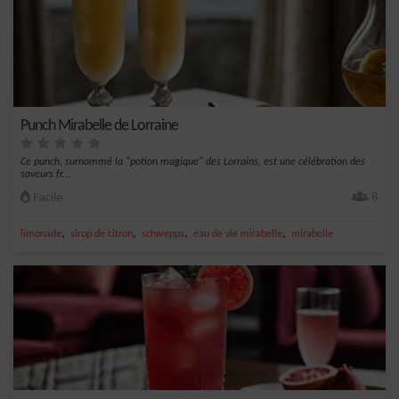
Punch Mirabelle de Lorraine
Ce punch, surnommé la "potion magique" des Lorrains, est une célébration des
saveurs fr...
Facile
8
,
,
,
,
limonade
sirop de citron
schwepps
eau de vie mirabelle
mirabelle