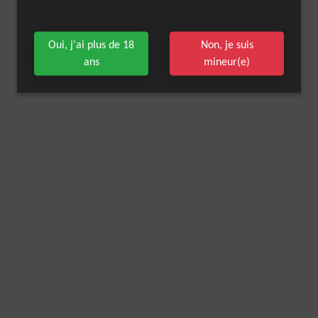
Oui, j'ai plus de 18
Non, je suis
ans
mineur(e)