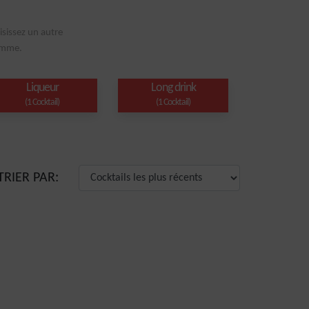
isissez un autre
pomme.
Liqueur
Long drink
(1 Cocktail)
(1 Cocktail)
TRIER PAR: