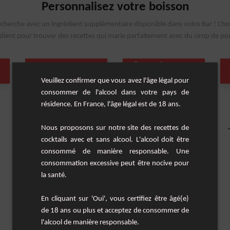
Personnalisez votre boisson
echerche avec un ingrédient supplémentaire disponible dans votre Bar ! Cho
dient pour trouver des recettes qui marie parfaitement avec du sirop de 
pomme
liqueur de pomme
(1 Cocktail)
(1 Cocktail)
Veuillez confirmer que vous avez l'âge légal pour
consommer de l'alcool dans votre pays de
résidence. En France, l'âge légal est de 18 ans.
Nous proposons sur notre site des recettes de
cocktails avec et sans alcool. L'alcool doit être
consommé de manière responsable. Une
consommation excessive peut être nocive pour
la santé.
En cliquant sur 'Oui', vous certifiez être âgé(e)
de 18 ans ou plus et acceptez de consommer de
l'alcool de manière responsable.