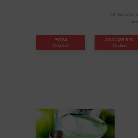
Affinez votre r
ingré
vodka
Jus de pomme
(1 Cocktail)
(1 Cocktail)