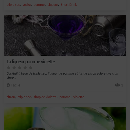
,
,
,
,
triple sec
vodka
pomme
Liqueur
Short Drink
La liqueur pomme violette
Cocktail à base de triple sec, liqueur de pomme et jus de citron coloré ave c un
sirop...
Facile
1
,
,
,
,
citron
triple sec
sirop de violette
pomme
violette