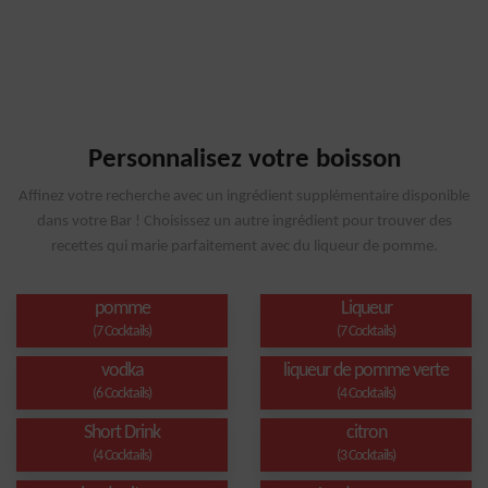
Personnalisez votre boisson
Affinez votre recherche avec un ingrédient supplémentaire disponible
dans votre Bar ! Choisissez un autre ingrédient pour trouver des
recettes qui marie parfaitement avec du liqueur de pomme.
pomme
Liqueur
(7 Cocktails)
(7 Cocktails)
vodka
liqueur de pomme verte
(6 Cocktails)
(4 Cocktails)
Short Drink
citron
(4 Cocktails)
(3 Cocktails)