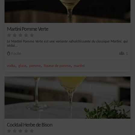
Martini Pomme Verte
Le Martini Pomme Verte est une variante rafraîchissante du classique Martini, qui
sédui...
Facile
1
,
,
,
,
vodka
glace
pomme
liqueur de pomme
martini
Cocktail Herbe de Bison