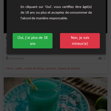
En cliquant sur 'Oui', vous certifiez être âgé(e)
de 18 ans ou plus et acceptez de consommer de
l'alcool de manière responsable.
Oui, j'ai plus de 18
Non, je suis
Fresh Apple
ans
mineur(e)
Cocktail rafraîchissant et fruité à base de vodka, liqueur de pomme et nectar de
citron...
Moyenne
1
,
,
,
,
citron
vodka
nectar de citron
pomme
liqueur de pomme