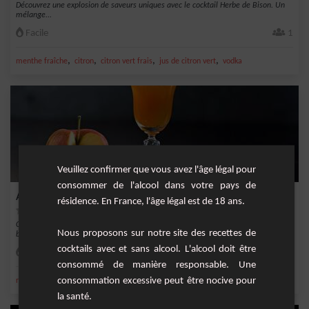
Découvrez une explosion de saveurs uniques avec le cocktail Herbe de Bison. Un
mélange...
Facile
1
,
,
,
,
menthe fraîche
citron
citron vert frais
jus de citron vert
vodka
Veuillez confirmer que vous avez l'âge légal pour
consommer de l'alcool dans votre pays de
Adam y Eva
résidence. En France, l'âge légal est de 18 ans.
Cocktail d'automne avec du rhum cubain, de la liqueur de pomme, du vermouth
Nous proposons sur notre site des recettes de
blanc et de...
cocktails avec et sans alcool. L'alcool doit être
Facile
1
consommé de manière responsable. Une
,
consommation excessive peut être nocive pour
,
,
,
rhum
angostura bitter
rhum cubain
vermouth blanc
Short Drink
la santé.