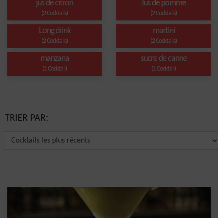
jus de citron
Jus de pomme
(2 Cocktails)
(2 Cocktails)
Long drink
martini
(2 Cocktails)
(2 Cocktails)
manzana
sucre de canne
(1 Cocktail)
(1 Cocktail)
TRIER PAR: