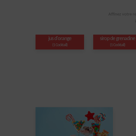
Affinez votre r
jus d'orange
sirop de grenadine
(1 Cocktail)
(1 Cocktail)