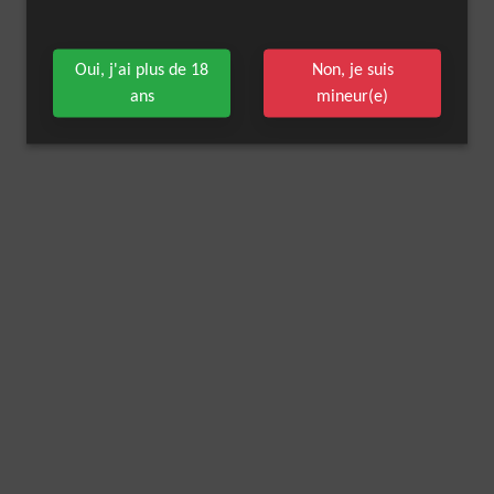
Oui, j'ai plus de 18
Non, je suis
ans
mineur(e)