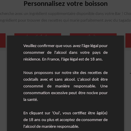
Personnalisez votre boisson
echerche avec un ingrédient supplémentaire disponible dans votre Bar ! Cho
ingrédient pour trouver des recettes qui marie parfaitement avec du tagada
sirop de fraise
fraise
(1 Cocktail)
(1 Cocktail)
Veuillez confirmer que vous avez l'âge légal pour
consommer de l'alcool dans votre pays de
résidence. En France, l'âge légal est de 18 ans.
Nous proposons sur notre site des recettes de
cocktails avec et sans alcool. L'alcool doit être
consommé de manière responsable. Une
consommation excessive peut être nocive pour
la santé.
En cliquant sur 'Oui', vous certifiez être âgé(e)
de 18 ans ou plus et acceptez de consommer de
l'alcool de manière responsable.