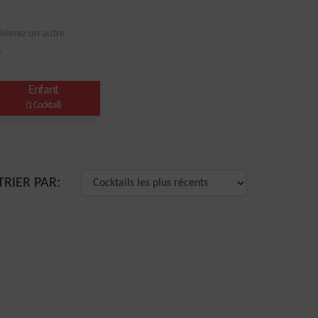
isissez un autre
.
Enfant
(1 Cocktail)
TRIER PAR: